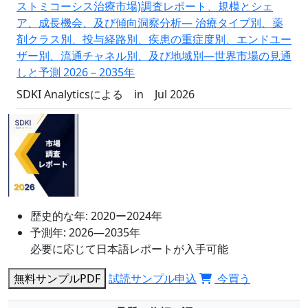
ストミコーシス治療市場)調査レポート、規模とシェ
ア、成長機会、及び傾向洞察分析― 治療タイプ別、薬
剤クラス別、投与経路別、疾患の重症度別、エンドユー
ザー別、流通チャネル別、及び地域別―世界市場の見通
しと予測 2026－2035年
SDKI Analyticsによる
in
Jul 2026
歴史的な年:
2020ー2024年
予測年:
2026―2035年
必要に応じて日本語レポートが入手可能
無料サンプルPDF
試読サンプル申込
今買う