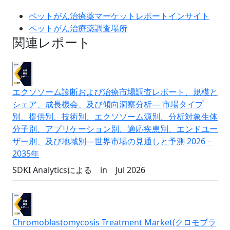
ペットがん治療薬マーケットレポートインサイト
ペットがん治療薬調査場所
関連レポート
エクソソーム診断および治療市場調査レポート、規模と
シェア、成長機会、及び傾向洞察分析― 市場タイプ
別、提供別、技術別、エクソソーム源別、分析対象生体
分子別、アプリケーション別、適応疾患別、エンドユー
ザー別、及び地域別―世界市場の見通しと予測 2026－
2035年
SDKI Analyticsによる
in
Jul 2026
Chromoblastomycosis Treatment Market(クロモブラ