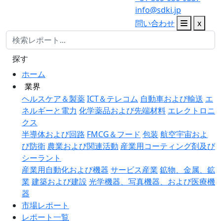
info@sdki.jp
問い合わせ
x
探す
ホーム
業界
ヘルスケア＆製薬
ICT＆テレコム
自動車および輸送
エ
ネルギーと電力
化学薬品および先端材料
エレクトロニ
クス
半導体および回路
FMCG＆フード
包装
航空宇宙およ
び防衛
農業および関連活動
産業用コーティング剤及び
シーラント
産業用自動化および機器
サービス産業
鉱物、金属、鉱
業
建築および建設
光学機器、写真機器、および医療機
器
市場レポート
レポート一覧