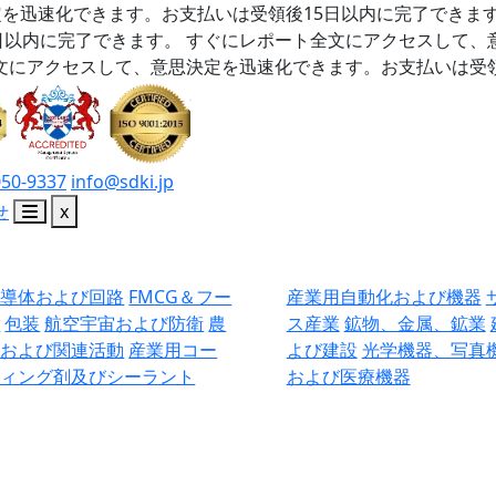
を迅速化できます。お支払いは受領後15日以内に完了できま
日以内に完了できます。
すぐにレポート全文にアクセスして、
文にアクセスして、意思決定を迅速化できます。お支払いは受領
050-9337
info@sdki.jp
せ
x
半導体および回路
FMCG＆フー
産業用自動化および機器
ド
包装
航空宇宙および防衛
農
ス産業
鉱物、金属、鉱業
業および関連活動
産業用コー
よび建設
光学機器、写真
ティング剤及びシーラント
および医療機器