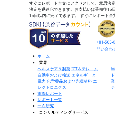
すぐにレポート全文にアクセスして、意思決定
決定を迅速化できます。お支払いは受領後15
15日以内に完了できます。
すぐにレポート全
+81-505-
問い合わ
ホーム
業界
ヘルスケア＆製薬
ICT＆テレコム
自動車および輸送
エネルギーと
電力
化学薬品および先端材料
エ
レクトロニクス
市場レポート
レポート一覧
一次研究
コンサルティングサービス