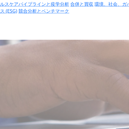
ヘルスケアパイプラインと疫学分析
合併と買収
環境、社会、ガ
ス (ESG)
競合分析とベンチマーク