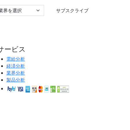
lect Industry
サブスクライブ
サービス
需給分析
経済分析
業界分析
製品分析