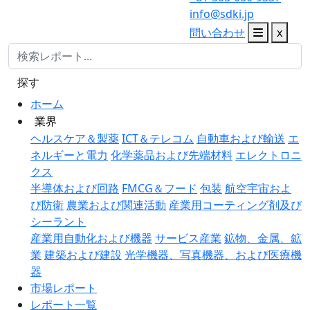
info@sdki.jp
問い合わせ
x
探す
ホーム
業界
ヘルスケア＆製薬
ICT＆テレコム
自動車および輸送
エ
ネルギーと電力
化学薬品および先端材料
エレクトロニ
クス
半導体および回路
FMCG＆フード
包装
航空宇宙およ
び防衛
農業および関連活動
産業用コーティング剤及び
シーラント
産業用自動化および機器
サービス産業
鉱物、金属、鉱
業
建築および建設
光学機器、写真機器、および医療機
器
市場レポート
レポート一覧