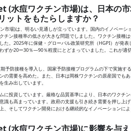
 Market (水痘ワクチン市場)は、日本の
リットをもたらしますか？
et (水痘ワクチン市場)は、明るい見通しが立っています。国内のイノベーシ
クチン接種率の低さが大きな問題でしました。ワクチン接種は
た。2025年に保健・グローバル政策研究所（HGPI）が発表
ずか20ー30％―90％程度にとどまっていました。これが適
に定期予防接種を導入し、国家予防接種プログラムの下で実施す
ンの需要を高めた。また、日本は岡株ワクチンの原産国でもあ
を生み出しています。
ムに投資しています。厳格な品質基準により、日本のワクチン
意識も高まっています。政府の支援も引き続き需要を押し上げ
上、そしてワクチン開発における継続的なイノベーションによ
e Market (水痘ワクチン市場)に影響を与