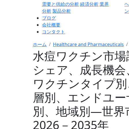
需要と供給の分析
経済分析
業界
分析
製品分析
ン
ブログ
会社概要
コンタクト
ホーム
Healthcare and Pharmaceuticals
水痘ワクチン市場
シェア、成長機会
ワクチンタイプ別
層別、エンドユー
別、地域別―世界
2026－2035年