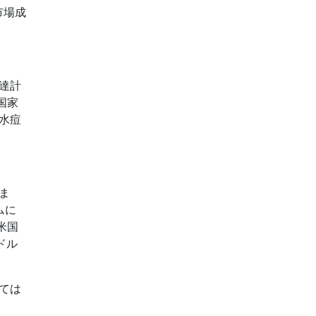
市場成
達計
国家
水痘
ま
ムに
米国
ドル
ては