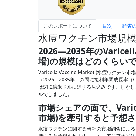
このレポートについて
目次
調査
水痘ワクチン市場規
2026―2035年のVaricel
場)の規模はどのくらい
Varicella Vaccine Market (
（2026―2035年）の間に複利年間成長率
は51.2億米ドルに達する見込みです。しか
ルでしました。
市場シェアの面で、Varicel
市場)を牽引すると予想
水痘ワクチンに関する当社の市場調査による
持すると予想されます。一方、アジア太平洋