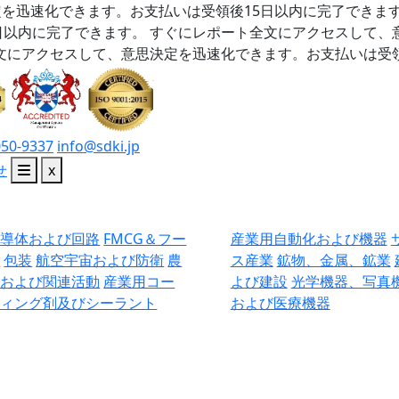
を迅速化できます。お支払いは受領後15日以内に完了できま
日以内に完了できます。
すぐにレポート全文にアクセスして、
文にアクセスして、意思決定を迅速化できます。お支払いは受領
050-9337
info@sdki.jp
せ
x
半導体および回路
FMCG＆フー
産業用自動化および機器
ド
包装
航空宇宙および防衛
農
ス産業
鉱物、金属、鉱業
業および関連活動
産業用コー
よび建設
光学機器、写真
ティング剤及びシーラント
および医療機器