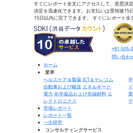
すぐにレポート全文にアクセスして、意思決定
決定を迅速化できます。お支払いは受領後15
15日以内に完了できます。
すぐにレポート全
+81-505-
問い合わ
ホーム
業界
ヘルスケア＆製薬
ICT＆テレコム
自動車および輸送
エネルギーと
電力
化学薬品および先端材料
エ
レクトロニクス
市場レポート
レポート一覧
一次研究
コンサルティングサービス