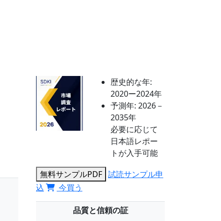
歴史的な年:
2020ー2024年
予測年:
2026－
2035年
必要に応じて
日本語レポー
トが入手可能
無料サンプルPDF
試読サンプル申
込
今買う
品質と信頼の証