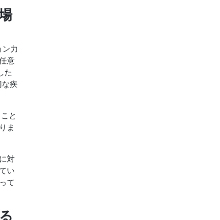
市場
ョン力
任意
した
切な疾
ること
りま
に対
てい
って
える