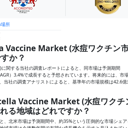
の場所
試読サンプル申込
模
la Vaccine Market (水痘ワクチン
ですか？
水痘ワクチン市場)に関する当社の調査レポートによると、同市場は予測期間
（CAGR）3.4%で成長すると予想されています。将来的には、市
し、当社の調査アナリストによると、基準年の市場規模は42.6億
la Vaccine Market (水痘ワクチ
される地域はどれですか？
と、北米市場は予測期間中、約35%という圧倒的な市場シェア
地域市場は今後数年間で有望な成長機会を示すと見込まれてい