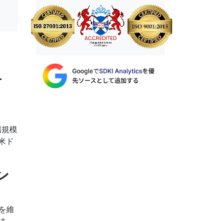
市
場規模
米ド
ン
を維
ま