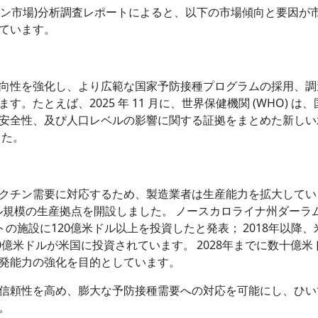
et (水痘ワクチン市場)分析調査レポートによると、以下の市場傾向と要因が
ています。
向性を強化し、より広範な国家予防接種プログラムの採用、調
たとえば、2025 年 11 月に、世界保健機関 (WHO) は、
安全性、及び人口レベルの影響に関する証拠をまとめた新しい
した。
クチン需要に対応するため、製造業者は生産能力を拡大してい
ドル規模の生産拠点を開設しました。 ノースカロライナ州ダーラ
トの施設に120億米ドル以上を投資したと発表； 2018年以降、
0億米ドルが米国に投資されています。 2028年までに数十億米
発能力の強化を目的としています。
信頼性を高め、膨大な予防接種需要への対応を可能にし、ひい
。