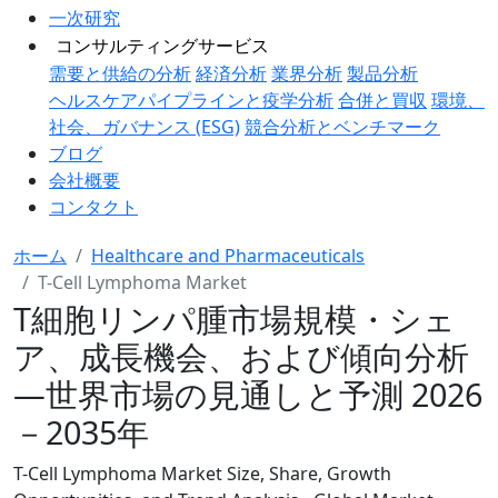
一次研究
コンサルティングサービス
需要と供給の分析
経済分析
業界分析
製品分析
ヘルスケアパイプラインと疫学分析
合併と買収
環境、
社会、ガバナンス (ESG)
競合分析とベンチマーク
ブログ
会社概要
コンタクト
ホーム
Healthcare and Pharmaceuticals
T-Cell Lymphoma Market
T細胞リンパ腫市場規模・シェ
ア、成長機会、および傾向分析
―世界市場の見通しと予測 2026
－2035年
T-Cell Lymphoma Market Size, Share, Growth