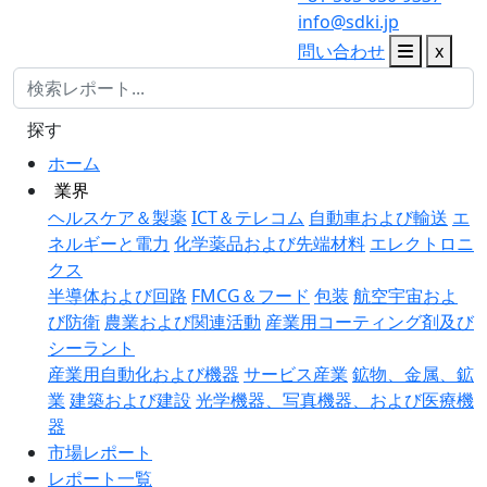
info@sdki.jp
問い合わせ
x
探す
ホーム
業界
ヘルスケア＆製薬
ICT＆テレコム
自動車および輸送
エ
ネルギーと電力
化学薬品および先端材料
エレクトロニ
クス
半導体および回路
FMCG＆フード
包装
航空宇宙およ
び防衛
農業および関連活動
産業用コーティング剤及び
シーラント
産業用自動化および機器
サービス産業
鉱物、金属、鉱
業
建築および建設
光学機器、写真機器、および医療機
器
市場レポート
レポート一覧