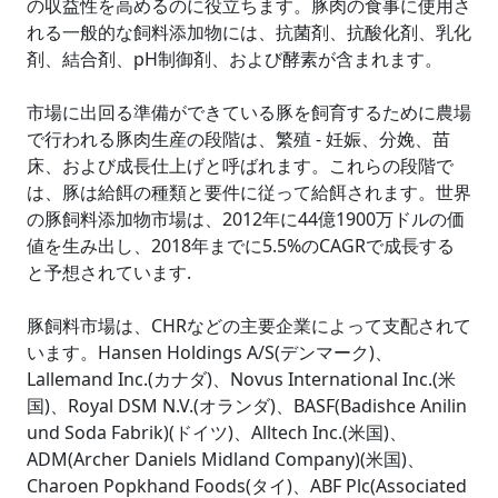
の収益性を高めるのに役立ちます。豚肉の食事に使用さ
れる一般的な飼料添加物には、抗菌剤、抗酸化剤、乳化
剤、結合剤、pH制御剤、および酵素が含まれます。
市場に出回る準備ができている豚を飼育するために農場
で行われる豚肉生産の段階は、繁殖 - 妊娠、分娩、苗
床、および成長仕上げと呼ばれます。これらの段階で
は、豚は給餌の種類と要件に従って給餌されます。世界
の豚飼料添加物市場は、2012年に44億1900万ドルの価
値を生み出し、2018年までに5.5%のCAGRで成長する
と予想されています.
豚飼料市場は、CHRなどの主要企業によって支配されて
います。Hansen Holdings A/S(デンマーク)、
Lallemand Inc.(カナダ)、Novus International Inc.(米
国)、Royal DSM N.V.(オランダ)、BASF(Badishce Anilin
und Soda Fabrik)(ドイツ)、Alltech Inc.(米国)、
ADM(Archer Daniels Midland Company)(米国)、
Charoen Popkhand Foods(タイ)、ABF Plc(Associated