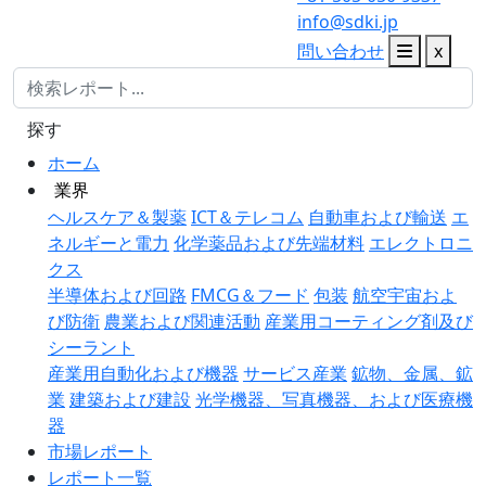
info@sdki.jp
問い合わせ
x
探す
ホーム
業界
ヘルスケア＆製薬
ICT＆テレコム
自動車および輸送
エ
ネルギーと電力
化学薬品および先端材料
エレクトロニ
クス
半導体および回路
FMCG＆フード
包装
航空宇宙およ
び防衛
農業および関連活動
産業用コーティング剤及び
シーラント
産業用自動化および機器
サービス産業
鉱物、金属、鉱
業
建築および建設
光学機器、写真機器、および医療機
器
市場レポート
レポート一覧