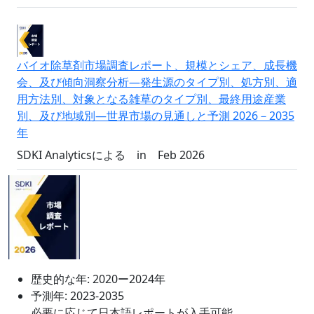
バイオ除草剤市場調査レポート、規模とシェア、成長機
会、及び傾向洞察分析―発生源のタイプ別、処方別、適
用方法別、対象となる雑草のタイプ別、最終用途産業
別、及び地域別―世界市場の見通しと予測 2026－2035
年
SDKI Analyticsによる
in
Feb 2026
歴史的な年:
2020ー2024年
予測年:
2023-2035
必要に応じて日本語レポートが入手可能