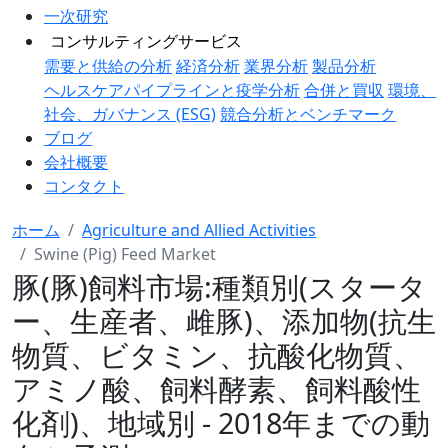
一次研究
コンサルティングサービス
需要と供給の分析
経済分析
業界分析
製品分析
ヘルスケアパイプラインと疫学分析
合併と買収
環境、
社会、ガバナンス (ESG)
競合分析とベンチマーク
ブログ
会社概要
コンタクト
ホーム
Agriculture and Allied Activities
Swine (Pig) Feed Market
豚(豚)飼料市場:種類別(スタータ
ー、生産者、雌豚)、添加物(抗生
物質、ビタミン、抗酸化物質、
アミノ酸、飼料酵素、飼料酸性
化剤)、地域別 - 2018年までの動