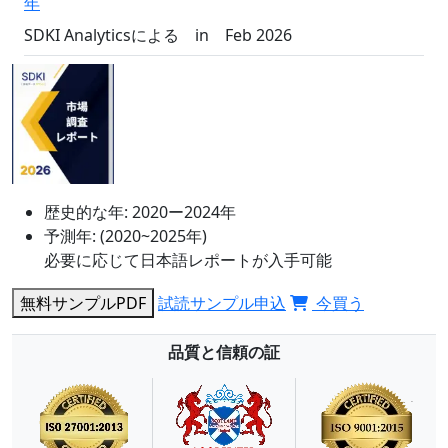
年
SDKI Analyticsによる
in
Feb 2026
歴史的な年:
2020ー2024年
予測年:
(2020~2025年)
必要に応じて日本語レポートが入手可能
無料サンプルPDF
試読サンプル申込
今買う
品質と信頼の証