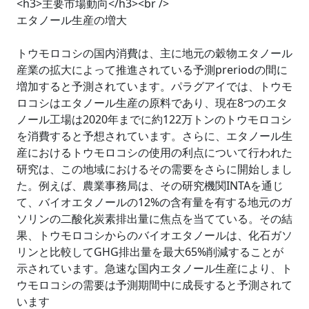
<h3>主要市場動向</h3><br />
エタノール生産の増大
トウモロコシの国内消費は、主に地元の穀物エタノール
産業の拡大によって推進されている予測preriodの間に
増加すると予測されています。パラグアイでは、トウモ
ロコシはエタノール生産の原料であり、現在8つのエタ
ノール工場は2020年までに約122万トンのトウモロコシ
を消費すると予想されています。さらに、エタノール生
産におけるトウモロコシの使用の利点について行われた
研究は、この地域におけるその需要をさらに開始しまし
た。例えば、農業事務局は、その研究機関INTAを通じ
て、バイオエタノールの12%の含有量を有する地元のガ
ソリンの二酸化炭素排出量に焦点を当てている。その結
果、トウモロコシからのバイオエタノールは、化石ガソ
リンと比較してGHG排出量を最大65%削減することが
示されています。急速な国内エタノール生産により、ト
ウモロコシの需要は予測期間中に成長すると予測されて
います