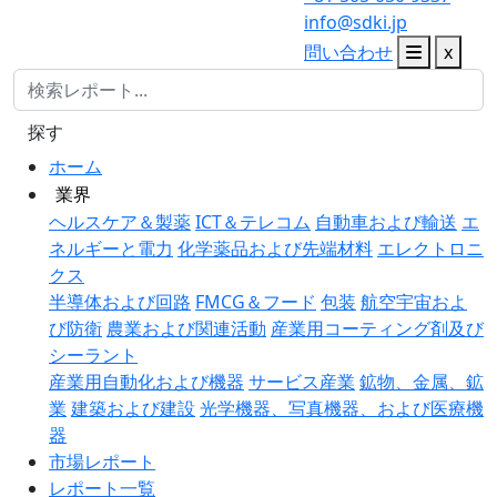
info@sdki.jp
問い合わせ
x
探す
ホーム
業界
ヘルスケア＆製薬
ICT＆テレコム
自動車および輸送
エ
ネルギーと電力
化学薬品および先端材料
エレクトロニ
クス
半導体および回路
FMCG＆フード
包装
航空宇宙およ
び防衛
農業および関連活動
産業用コーティング剤及び
シーラント
産業用自動化および機器
サービス産業
鉱物、金属、鉱
業
建築および建設
光学機器、写真機器、および医療機
器
市場レポート
レポート一覧