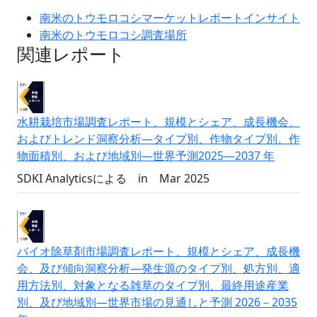
南米のトウモロコシマーケットレポートインサイト
南米のトウモロコシ調査場所
関連レポート
水耕栽培市場調査レポート、規模とシェア、成長機会、
およびトレンド洞察分析―タイプ別、作物タイプ別、作
物面積別、および地域別―世界予測2025―2037 年
SDKI Analyticsによる
in
Mar 2025
バイオ除草剤市場調査レポート、規模とシェア、成長機
会、及び傾向洞察分析―発生源のタイプ別、処方別、適
用方法別、対象となる雑草のタイプ別、最終用途産業
別、及び地域別―世界市場の見通しと予測 2026－2035