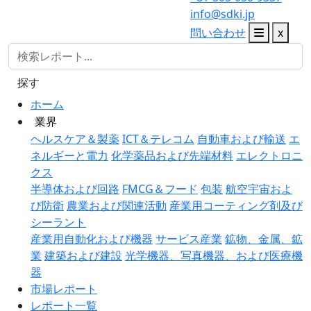
info@sdki.jp
問い合わせ
x
探す
ホーム
業界
ヘルスケア＆製薬
ICT＆テレコム
自動車および輸送
エ
ネルギーと電力
化学薬品および先端材料
エレクトロニ
クス
半導体および回路
FMCG＆フード
包装
航空宇宙およ
び防衛
農業および関連活動
産業用コーティング剤及び
シーラント
産業用自動化および機器
サービス産業
鉱物、金属、鉱
業
建築および建設
光学機器、写真機器、および医療機
器
市場レポート
レポート一覧