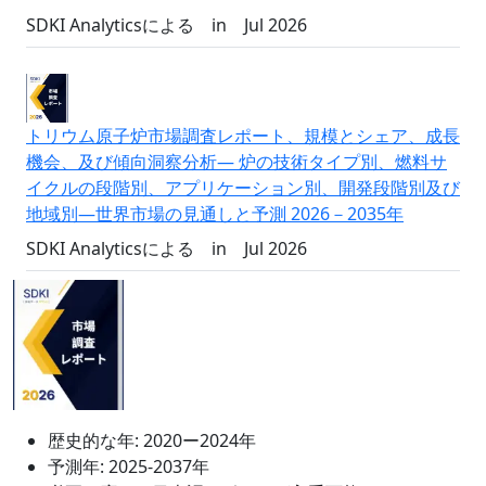
SDKI Analyticsによる
in
Jul 2026
トリウム原子炉市場調査レポート、規模とシェア、成長
機会、及び傾向洞察分析― 炉の技術タイプ別、燃料サ
イクルの段階別、アプリケーション別、開発段階別及び
地域別―世界市場の見通しと予測 2026－2035年
SDKI Analyticsによる
in
Jul 2026
歴史的な年:
2020ー2024年
予測年:
2025-2037年