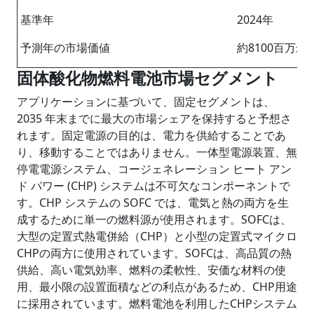
基準年
2024年
予測年の市場価値
約8100百万米
固体酸化物燃料電池市場セグメント
アプリケーションに基づいて、固定セグメントは、
2035 年末までに最大の市場シェアを保持すると予想さ
れます。固定電源の目的は、電力を供給することであ
り、移動することではありません。一体型電源装置、無
停電電源システム、コージェネレーション ヒート アン
ド パワー (CHP) システムは不可欠なコンポーネントで
す。CHP システムの SOFC では、電気と熱の両方を生
成するために単一の燃料源が使用されます。SOFCは、
大型の定置式熱電併給（CHP）と小型の定置式マイクロ
CHPの両方に使用されています。SOFCは、高品質の熱
供給、高い電気効率、燃料の柔軟性、安価な材料の使
用、最小限の設置面積などの利点があるため、CHP用途
に採用されています。燃料電池を利用したCHPシステム