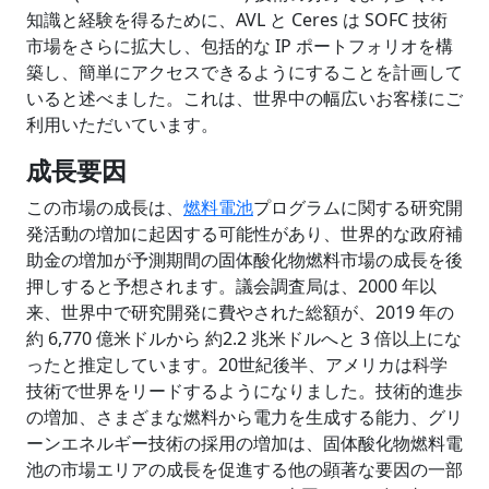
知識と経験を得るために、AVL と Ceres は SOFC 技術
市場をさらに拡大し、包括的な IP ポートフォリオを構
築し、簡単にアクセスできるようにすることを計画して
いると述べました。これは、世界中の幅広いお客様にご
利用いただいています。
成長要因
この市場の成長は、
燃料電池
プログラムに関する研究開
発活動の増加に起因する可能性があり、世界的な政府補
助金の増加が予測期間の固体酸化物燃料市場の成長を後
押しすると予想されます。議会調査局は、2000 年以
来、世界中で研究開発に費やされた総額が、2019 年の
約 6,770 億米ドルから 約2.2 兆米ドルへと 3 倍以上にな
ったと推定しています。20世紀後半、アメリカは科学
技術で世界をリードするようになりました。技術的進歩
の増加、さまざまな燃料から電力を生成する能力、グリ
ーンエネルギー技術の採用の増加は、固体酸化物燃料電
池の市場エリアの成長を促進する他の顕著な要因の一部