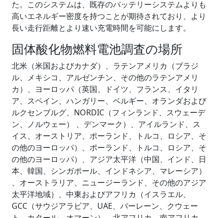
た。このシステムは、既存のバッテリーシステムよりも
高いエネルギー密度を持つことが期待されており、より
長い走行距離とより速い充電時間を可能にします。
固体酸化物燃料電池調査の場所
北米（米国およびカナダ）、ラテンアメリカ（ブラジ
ル、メキシコ、アルゼンチン、その他のラテンアメリ
カ）、ヨーロッパ（英国、ドイツ、フランス、イタリ
ア、スペイン、ハンガリー、ベルギー、オランダおよび
ルクセンブルグ、NORDIC（フィンランド、スウェーデ
ン、ノルウェー） 、デンマーク）、アイルランド、ス
イス、オーストリア、ポーランド、トルコ、ロシア、そ
の他のヨーロッパ）、ポーランド、トルコ、ロシア、そ
の他のヨーロッパ）、アジア太平洋（中国、インド、日
本、韓国、シンガポール、インドネシア、マレーシア）
、オーストラリア、ニュージーランド、その他のアジア
太平洋地域）、中東およびアフリカ（イスラエル、
GCC（サウジアラビア、UAE、バーレーン、クウェー
ト、カタール、オマーン）、北アフリカ、南アフリカ、