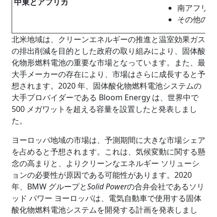
中東とアフリカ
南アフリ
その他の中
北米地域は、クリーンエネルギーの推進と温室効果ガス
の排出削減を目的とした政府の取り組みにより、固体酸
化物形燃料電池の重要な市場となっています。また、最
大手メーカーの存在により、市場はさらに成長すると予
想されます。2020 年、固体酸化物燃料電池システムの
大手プロバイダーである Bloom Energy は、世界中で
500 メガワットを超える容量を設置したと発表しまし
た。
ヨーロッパ地域の市場は、予測期間に大きな市場シェア
を占めると予想されます。これは、気候変動に関する懸
念の高まりと、よりクリーンなエネルギー ソリューシ
ョンの必要性が原因である可能性があります。2020
年、BMW グループと
Solid Power
の合弁会社であるソリ
ッド パワー ヨーロッパは、電気自動車で使用する固体
酸化物燃料電池システムを開発する計画を発表しまし