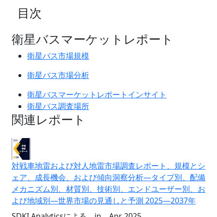
目次
衛星バスマーケットレポート
衛星バス市場規模
衛星バス市場分析
衛星バスマーケットレポートインサイト
衛星バス調査場所
関連レポート
対戦車地雷および対人地雷市場調査レポート、規模とシ
ェア、成長機会、および傾向洞察分析―タイプ別、配備
メカニズム別、材質別、技術別、エンドユーザー別、お
よび地域別―世界市場の見通しと予測 2025―2037年
SDKI Analyticsによる
in
Apr 2025