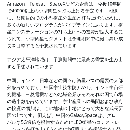
Amazon、Telesat、SpaceXなどの企業は、今後10年間
で40000以上の小型衛星を打ち上げる予定です。同様
に、防衛目的での小型衛星の生産と打ち上げのために、
多くの新しいプログラムがパイプラインにあります。衛
星コンステレーションの打ち上げへの投資が拡大するに
つれて、小型衛星セグメントは予測期間中に最も高い成
長を目撃すると予想されています
アジア太平洋地域は、予測期間中に最高の需要を生み出
すと予想されています
中国、インド、日本などの国々は衛星バスの需要の大部
分を占めており、中国宇宙技術院(CAST)、インド宇宙研
究機構、三菱電機などの地域企業がそれぞれの国で市場
の過半数を占めています。宇宙産業への民間および政府
の投資の増加は、この地域の市場にとって大きな成長要
因の1つです。例えば、中国のGalaxySpaceは、グロー
バルな5G通信を提供するためにLEO衛星のコンステレ
ーションを打ち上げるために約7億ドルを投資すると発