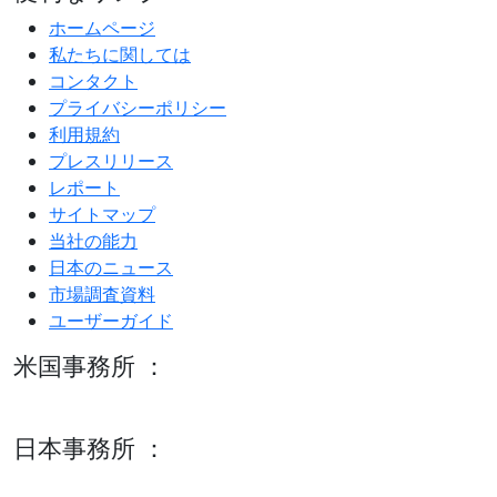
ホームページ
私たちに関しては
コンタクト
プライバシーポリシー
利用規約
プレスリリース
レポート
サイトマップ
当社の能力
日本のニュース
市場調査資料
ユーザーガイド
米国事務所 ：
600 S Tyler St Suite 2100 #140, Amarillo, TX 79101
日本事務所 ：
15/F セルリアンタワー, 桜丘町26-1、150-8512, 東京、渋谷