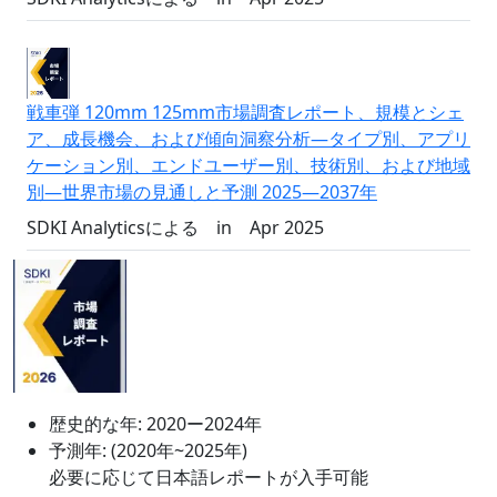
戦車弾 120mm 125mm市場調査レポート、規模とシェ
ア、成長機会、および傾向洞察分析―タイプ別、アプリ
ケーション別、エンドユーザー別、技術別、および地域
別―世界市場の見通しと予測 2025―2037年
SDKI Analyticsによる
in
Apr 2025
歴史的な年:
2020ー2024年
予測年:
(2020年~2025年)
必要に応じて日本語レポートが入手可能