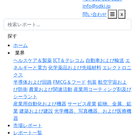
info@sdki.jp
問い合わせ
x
探す
ホーム
業界
ヘルスケア＆製薬
ICT＆テレコム
自動車および輸送
エ
ネルギーと電力
化学薬品および先端材料
エレクトロニ
クス
半導体および回路
FMCG＆フード
包装
航空宇宙およ
び防衛
農業および関連活動
産業用コーティング剤及び
シーラント
産業用自動化および機器
サービス産業
鉱物、金属、鉱
業
建築および建設
光学機器、写真機器、および医療機
器
市場レポート
レポート一覧