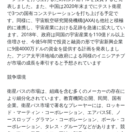
表しました。また、中国は2020年末までにテスト衛星
で3つの国有コンステレーションを打ち上げる予定で
す。同様に、宇宙航空研究開発機構(JAXA)も他社と積極
的に連携し、宇宙産業における足跡を急速に拡大してい
ます。2018年、政府は同国の宇宙産業を110億ドル以上
倍増させ、今後5年間で投資と融資の形で宇宙新興企業
に9億4000万ドルの資金を提供する計画を発表しまし
た。アジア太平洋地域の政府による同様のイニシアチブ
が市場の成長を牽引すると予想されています
競争環境
衛星バスの市場は、組織を含む多くのメーカーの存在に
より細分化されています。教育機関;公開、民間、国有
企業。衛星バス市場で著名なプレーヤーには、ロッキー
ド・マーティン・コーポレーション、エアバスSE、ノ
ースロップ・グラマン・コーポレーション、ボール・コ
ーポレーション、タレス・グループなどがあります。競