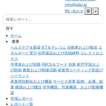
info@sdki.jp
問い合わせ
x
探す
ホーム
業界
ヘルスケア＆製薬
ICT＆テレコム
自動車および輸送
エ
ネルギーと電力
化学薬品および先端材料
エレクトロニ
クス
半導体および回路
FMCG＆フード
包装
航空宇宙およ
び防衛
農業および関連活動
産業用コーティング剤及び
シーラント
産業用自動化および機器
サービス産業
鉱物、金属、鉱
業
建築および建設
光学機器、写真機器、および医療機
器
市場レポート
レポート一覧