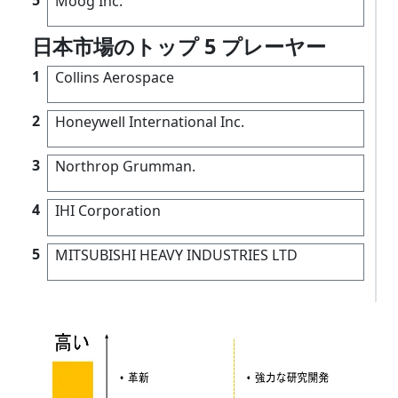
Moog Inc.
日本市場のトップ 5 プレーヤー
1
Collins Aerospace
2
Honeywell International Inc.
3
Northrop Grumman.
4
IHI Corporation
5
MITSUBISHI HEAVY INDUSTRIES LTD