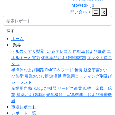
info@sdki.jp
問い合わせ
x
探す
ホーム
業界
ヘルスケア＆製薬
ICT＆テレコム
自動車および輸送
エ
ネルギーと電力
化学薬品および先端材料
エレクトロニ
クス
半導体および回路
FMCG＆フード
包装
航空宇宙およ
び防衛
農業および関連活動
産業用コーティング剤及び
シーラント
産業用自動化および機器
サービス産業
鉱物、金属、鉱
業
建築および建設
光学機器、写真機器、および医療機
器
市場レポート
レポート一覧