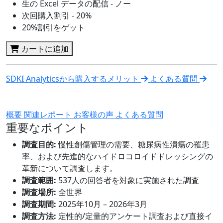
生の Excel データの配信 - ノー
次回購入割引 - 20%
20%割引をゲット
カートに追加
SDKI Analyticsから購入するメリット
よくある質問
概要
関連レポート
お客様の声
よくある質問
重要なポイント
調査目的:
慢性創傷管理の需要、糖尿病性潰瘍の罹患
率、および先進的なハイドロコロイドドレッシングの
革新について調査します。
調査範囲:
537人の回答者を対象に実施された調査
調査場所:
全世界
調査期間:
2025年10月 – 2026年3月
調査方法:
定性的/定量的アンケート調査および直接イ