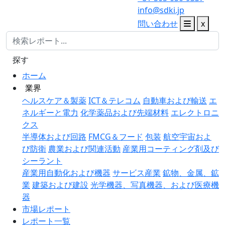
info@sdki.jp
問い合わせ
x
探す
ホーム
業界
ヘルスケア＆製薬
ICT＆テレコム
自動車および輸送
エ
ネルギーと電力
化学薬品および先端材料
エレクトロニ
クス
半導体および回路
FMCG＆フード
包装
航空宇宙およ
び防衛
農業および関連活動
産業用コーティング剤及び
シーラント
産業用自動化および機器
サービス産業
鉱物、金属、鉱
業
建築および建設
光学機器、写真機器、および医療機
器
市場レポート
レポート一覧