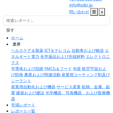
info@sdki.jp
問い合わせ
x
探す
ホーム
業界
ヘルスケア＆製薬
ICT＆テレコム
自動車および輸送
エ
ネルギーと電力
化学薬品および先端材料
エレクトロニ
クス
半導体および回路
FMCG＆フード
包装
航空宇宙およ
び防衛
農業および関連活動
産業用コーティング剤及び
シーラント
産業用自動化および機器
サービス産業
鉱物、金属、鉱
業
建築および建設
光学機器、写真機器、および医療機
器
市場レポート
レポート一覧