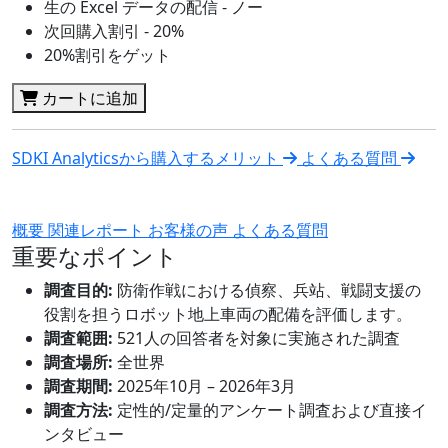
生の Excel データの配信 - ノー
次回購入割引 - 20%
20%割引をゲット
カートに追加
SDKI Analyticsから購入するメリット
よくある質問
概要
関連レポート
お客様の声
よくある質問
重要なポイント
調査目的:
防衛作戦における偵察、兵站、戦闘支援の
役割を担うロボット地上車両の配備を評価します。
調査範囲:
521人の回答者を対象に実施された調査
調査場所:
全世界
調査期間:
2025年10月 – 2026年3月
調査方法:
定性的/定量的アンケート調査および直接イ
ンタビュー