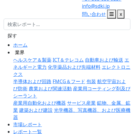
info@sdki.jp
問い合わせ
x
探す
ホーム
業界
ヘルスケア＆製薬
ICT＆テレコム
自動車および輸送
エ
ネルギーと電力
化学薬品および先端材料
エレクトロニ
クス
半導体および回路
FMCG＆フード
包装
航空宇宙およ
び防衛
農業および関連活動
産業用コーティング剤及び
シーラント
産業用自動化および機器
サービス産業
鉱物、金属、鉱
業
建築および建設
光学機器、写真機器、および医療機
器
市場レポート
レポート一覧