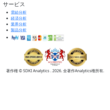
サービス
需給分析
経済分析
業界分析
製品分析
著作権 © SDKI Analytics . 2026. 全著作Analytics権所有.