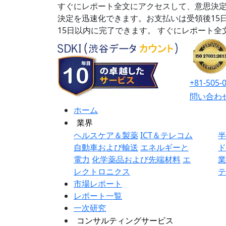
すぐにレポート全文にアクセスして、意思決定
決定を迅速化できます。お支払いは受領後15
15日以内に完了できます。
すぐにレポート全
+81-505-
問い合わ
ホーム
業界
ヘルスケア＆製薬
ICT＆テレコム
自動車および輸送
エネルギーと
電力
化学薬品および先端材料
エ
レクトロニクス
市場レポート
レポート一覧
一次研究
コンサルティングサービス