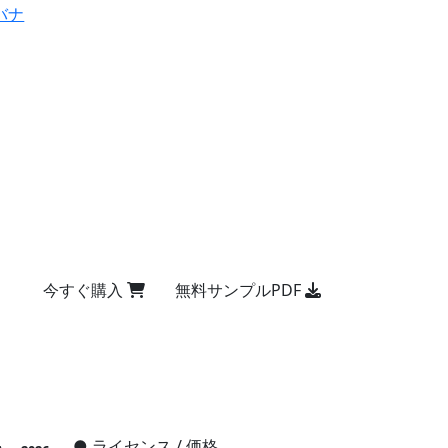
バナ
今すぐ購入
無料サンプルPDF
●
ライセンス / 価格