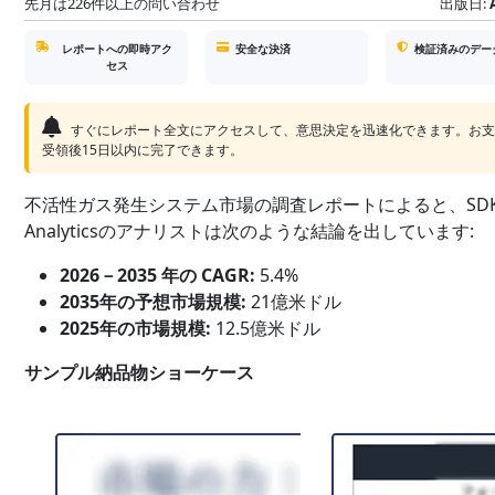
先月は226件以上の問い合わせ
出版日:
レポートへの即時アク
安全な決済
検証済みのデー
セス
すぐにレポート全文にアクセスして、意思決定を迅速化できます。お
受領後15日以内に完了できます。
不活性ガス発生システム市場の調査レポートによると、SDK
Analyticsのアナリストは次のような結論を出しています:
2026－2035 年の CAGR:
5.4%
2035年の予想市場規模:
21億米ドル
2025年の市場規模:
12.5億米ドル
サンプル納品物ショーケース