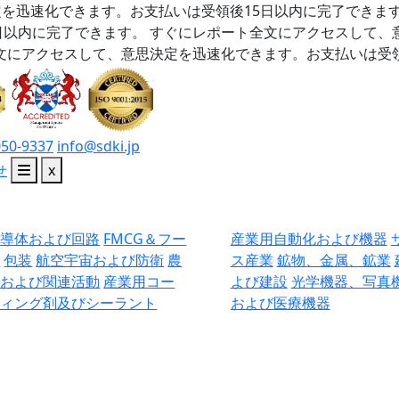
を迅速化できます。お支払いは受領後15日以内に完了できま
日以内に完了できます。
すぐにレポート全文にアクセスして、
文にアクセスして、意思決定を迅速化できます。お支払いは受領
050-9337
info@sdki.jp
せ
x
半導体および回路
FMCG＆フー
産業用自動化および機器
ド
包装
航空宇宙および防衛
農
ス産業
鉱物、金属、鉱業
業および関連活動
産業用コー
よび建設
光学機器、写真
ティング剤及びシーラント
および医療機器