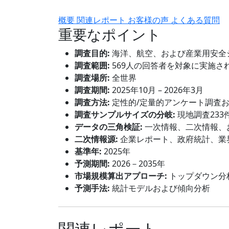
概要
関連レポート
お客様の声
よくある質問
重要なポイント
調査目的:
海洋、航空、および産業用安全
調査範囲:
569人の回答者を対象に実施さ
調査場所:
全世界
調査期間:
2025年10月 – 2026年3月
調査方法:
定性的/定量的アンケート調査
調査サンプルサイズの分岐:
現地調査233
データの三角検証:
一次情報、二次情報、
二次情報源:
企業レポート、政府統計、業
基準年:
2025年
予測期間:
2026－2035年
市場規模算出アプローチ:
トップダウン分
予測手法:
統計モデルおよび傾向分析
関連レポート