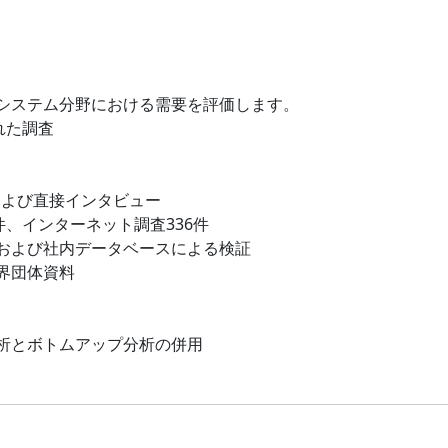
システム分野における需要を評価します。
れた調査
および直接インタビュー
件、インターネット調査336件
および社内データベースによる検証
界団体資料
析とボトムアップ分析の併用