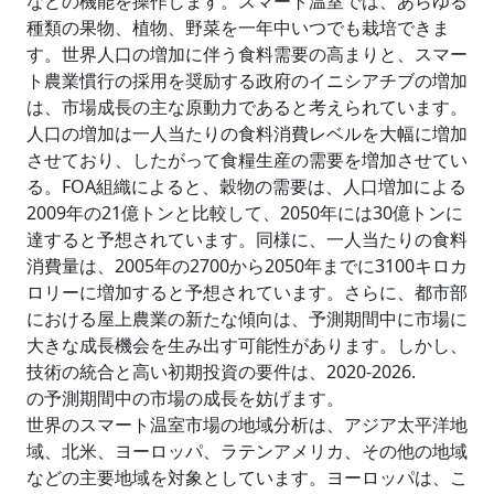
などの機能を操作します。スマート温室では、あらゆる
種類の果物、植物、野菜を一年中いつでも栽培できま
す。世界人口の増加に伴う食料需要の高まりと、スマー
ト農業慣行の採用を奨励する政府のイニシアチブの増加
は、市場成長の主な原動力であると考えられています。
人口の増加は一人当たりの食料消費レベルを大幅に増加
させており、したがって食糧生産の需要を増加させてい
る。FOA組織によると、穀物の需要は、人口増加による
2009年の21億トンと比較して、2050年には30億トンに
達すると予想されています。同様に、一人当たりの食料
消費量は、2005年の2700から2050年までに3100キロカ
ロリーに増加すると予想されています。さらに、都市部
における屋上農業の新たな傾向は、予測期間中に市場に
大きな成長機会を生み出す可能性があります。しかし、
技術の統合と高い初期投資の要件は、2020-2026.
の予測期間中の市場の成長を妨げます。
世界のスマート温室市場の地域分析は、アジア太平洋地
域、北米、ヨーロッパ、ラテンアメリカ、その他の地域
などの主要地域を対象としています。ヨーロッパは、こ