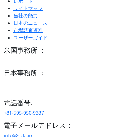
レポート
サイトマップ
当社の能力
日本のニュース
市場調査資料
ユーザーガイド
米国事務所 ：
600 S Tyler St Suite 2100 #140, Amarillo, TX 79101
日本事務所 ：
15/F セルリアンタワー, 桜丘町26-1、150-8512, 東京、渋谷
区、日本
電話番号:
+81-505-050-9337
電子メールアドレス：
info@sdki.jp