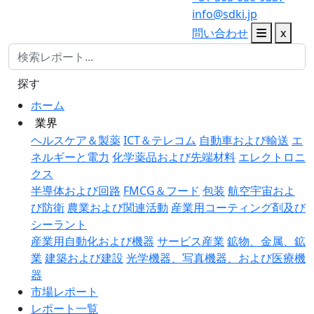
info@sdki.jp
問い合わせ
x
探す
ホーム
業界
ヘルスケア＆製薬
ICT＆テレコム
自動車および輸送
エ
ネルギーと電力
化学薬品および先端材料
エレクトロニ
クス
半導体および回路
FMCG＆フード
包装
航空宇宙およ
び防衛
農業および関連活動
産業用コーティング剤及び
シーラント
産業用自動化および機器
サービス産業
鉱物、金属、鉱
業
建築および建設
光学機器、写真機器、および医療機
器
市場レポート
レポート一覧