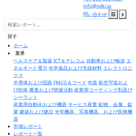
info@sdki.jp
問い合わせ
x
探す
ホーム
業界
ヘルスケア＆製薬
ICT＆テレコム
自動車および輸送
エ
ネルギーと電力
化学薬品および先端材料
エレクトロニ
クス
半導体および回路
FMCG＆フード
包装
航空宇宙およ
び防衛
農業および関連活動
産業用コーティング剤及び
シーラント
産業用自動化および機器
サービス産業
鉱物、金属、鉱
業
建築および建設
光学機器、写真機器、および医療機
器
市場レポート
レポート一覧