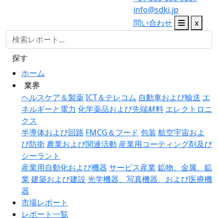
info@sdki.jp
問い合わせ
x
探す
ホーム
業界
ヘルスケア＆製薬
ICT＆テレコム
自動車および輸送
エ
ネルギーと電力
化学薬品および先端材料
エレクトロニ
クス
半導体および回路
FMCG＆フード
包装
航空宇宙およ
び防衛
農業および関連活動
産業用コーティング剤及び
シーラント
産業用自動化および機器
サービス産業
鉱物、金属、鉱
業
建築および建設
光学機器、写真機器、および医療機
器
市場レポート
レポート一覧