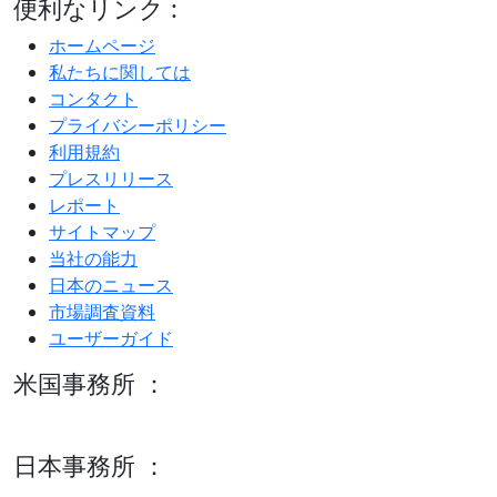
便利なリンク :
ホームページ
私たちに関しては
コンタクト
プライバシーポリシー
利用規約
プレスリリース
レポート
サイトマップ
当社の能力
日本のニュース
市場調査資料
ユーザーガイド
米国事務所 ：
600 S Tyler St Suite 2100 #140, Amarillo, TX 79101
日本事務所 ：