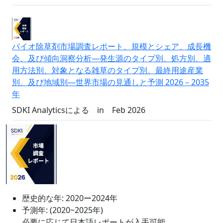
バイオ除草剤市場調査レポート、規模とシェア、成長機
会、及び傾向洞察分析―発生源のタイプ別、処方別、適
用方法別、対象となる雑草のタイプ別、最終用途産業
別、及び地域別―世界市場の見通しと予測 2026－2035
年
SDKI Analyticsによる
in
Feb 2026
歴史的な年:
2020ー2024年
予測年:
(2020~2025年)
必要に応じて日本語レポートが入手可能