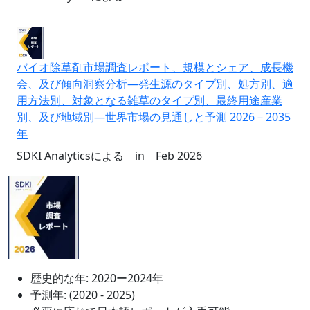
バイオ除草剤市場調査レポート、規模とシェア、成長機
会、及び傾向洞察分析―発生源のタイプ別、処方別、適
用方法別、対象となる雑草のタイプ別、最終用途産業
別、及び地域別―世界市場の見通しと予測 2026－2035
年
SDKI Analyticsによる
in
Feb 2026
歴史的な年:
2020ー2024年
予測年:
(2020 - 2025)