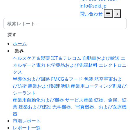
info@sdki.jp
問い合わせ
x
探す
ホーム
業界
ヘルスケア＆製薬
ICT＆テレコム
自動車および輸送
エ
ネルギーと電力
化学薬品および先端材料
エレクトロニ
クス
半導体および回路
FMCG＆フード
包装
航空宇宙およ
び防衛
農業および関連活動
産業用コーティング剤及び
シーラント
産業用自動化および機器
サービス産業
鉱物、金属、鉱
業
建築および建設
光学機器、写真機器、および医療機
器
市場レポート
レポート一覧