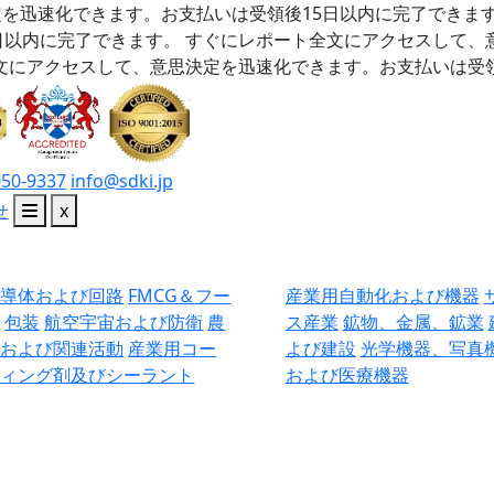
を迅速化できます。お支払いは受領後15日以内に完了できま
日以内に完了できます。
すぐにレポート全文にアクセスして、
文にアクセスして、意思決定を迅速化できます。お支払いは受領
050-9337
info@sdki.jp
せ
x
半導体および回路
FMCG＆フー
産業用自動化および機器
ド
包装
航空宇宙および防衛
農
ス産業
鉱物、金属、鉱業
業および関連活動
産業用コー
よび建設
光学機器、写真
ティング剤及びシーラント
および医療機器