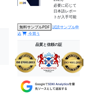
必要に応じて
日本語レポー
トが入手可能
無料サンプルPDF
試読サンプル申
込
今買う
品質と信頼の証