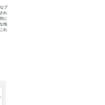
著名なプ
され
的に
な地
これ