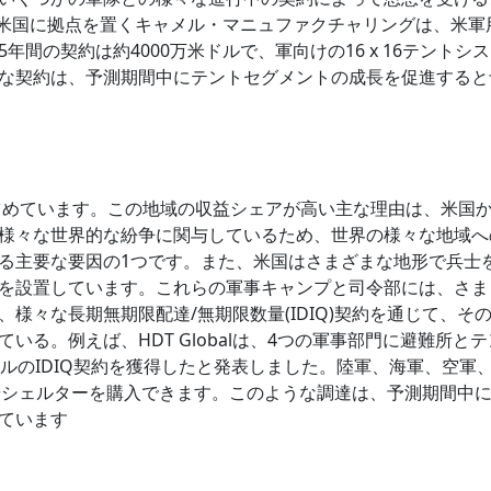
、米国に拠点を置くキャメル・マニュファクチャリングは、米軍
間の契約は約4000万米ドルで、軍向けの16 x 16テントシ
な契約は、予測期間中にテントセグメントの成長を促進すると
を占めています。この地域の収益シェアが高い主な理由は、米国
様々な世界的な紛争に関与しているため、世界の様々な地域へ
る主要な要因の1つです。また、米国はさまざまな地形で兵士
を設置しています。これらの軍事キャンプと司令部には、さま
様々な長期無期限配達/無期限数量(IDIQ)契約を通じて、そ
る。例えば、HDT Globalは、4つの軍事部門に避難所とテ
ルのIDIQ契約を獲得したと発表しました。陸軍、海軍、空軍
トやシェルターを購入できます。このような調達は、予測期間中
ています