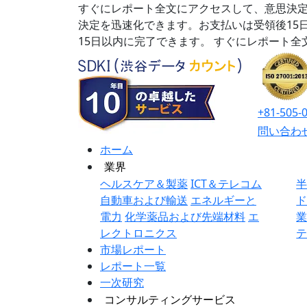
すぐにレポート全文にアクセスして、意思決定
決定を迅速化できます。お支払いは受領後15
15日以内に完了できます。
すぐにレポート全
+81-505-
問い合わ
ホーム
業界
ヘルスケア＆製薬
ICT＆テレコム
自動車および輸送
エネルギーと
電力
化学薬品および先端材料
エ
レクトロニクス
市場レポート
レポート一覧
一次研究
コンサルティングサービス