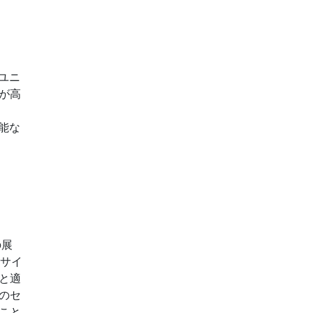
ユニ
が高
能な
の展
なサイ
と適
のセ
こと