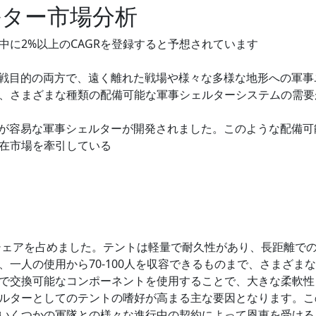
ルター市場分析
に2%以上のCAGRを登録すると予想されています
戦目的の両方で、遠く離れた戦場や様々な多様な地形への軍事
、さまざまな種類の配備可能な軍事シェルターシステムの需要
が容易な軍事シェルターが開発されました。このような配備可
在市場を牽引している
のシェアを占めました。テントは軽量で耐久性があり、長距離で
一人の使用から70-100人を収容できるものまで、さまざま
で交換可能なコンポーネントを使用することで、大きな柔軟性
ルターとしてのテントの嗜好が高まる主な要因となります。こ
いくつかの軍隊との様々な進行中の契約によって恩恵を受ける