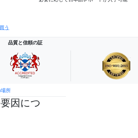
買う
品質と信頼の証
の場所
試読サンプル申込
長要因につ