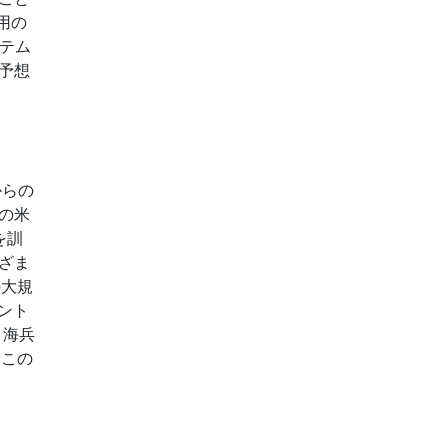
用の
ステム
予想
からの
の米
を訓
ざま
の大規
ント
、海兵
にこの