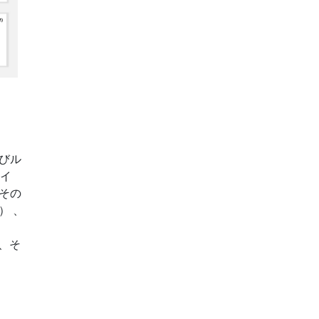
びル
スイ
その
） 、
、そ