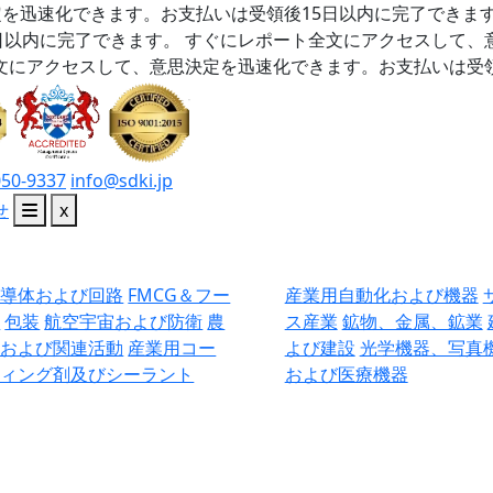
を迅速化できます。お支払いは受領後15日以内に完了できま
日以内に完了できます。
すぐにレポート全文にアクセスして、
文にアクセスして、意思決定を迅速化できます。お支払いは受領
050-9337
info@sdki.jp
せ
x
半導体および回路
FMCG＆フー
産業用自動化および機器
ド
包装
航空宇宙および防衛
農
ス産業
鉱物、金属、鉱業
業および関連活動
産業用コー
よび建設
光学機器、写真
ティング剤及びシーラント
および医療機器