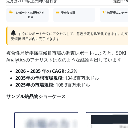
先月は211件以上の問い合わせ
出版日:
M
レポートへの即時アク
安全な決済
検証済みのデー
セス
すぐにレポート全文にアクセスして、意思決定を迅速化できます。お
受領後15日以内に完了できます。
複合性局所疼痛症候群市場の調査レポートによると、SDKI
Analyticsのアナリストは次のような結論を出しています:
2026－2035 年の CAGR:
2.2%
2035年の予想市場規模:
134.6百万米ドル
2025年の市場規模:
108.3百万米ドル
サンプル納品物ショーケース