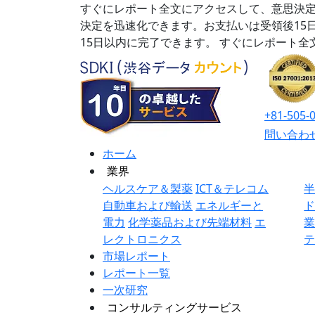
すぐにレポート全文にアクセスして、意思決定
決定を迅速化できます。お支払いは受領後15
15日以内に完了できます。
すぐにレポート全
+81-505-
問い合わ
ホーム
業界
ヘルスケア＆製薬
ICT＆テレコム
自動車および輸送
エネルギーと
電力
化学薬品および先端材料
エ
レクトロニクス
市場レポート
レポート一覧
一次研究
コンサルティングサービス