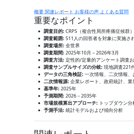
概要
関連レポート
お客様の声
よくある質問
重要なポイント
調査目的:
CRPS（複合性局所疼痛症候群
調査範囲:
511人の回答者を対象に実施さ
調査場所:
全世界
調査期間:
2025年10月 – 2026年3月
調査方法:
定性的/定量的アンケート調査
調査サンプルサイズの分岐:
現地調査221
データの三角検証:
一次情報、二次情報、
二次情報源:
企業レポート、政府統計、業
基準年:
2025年
予測期間:
2026－2035年
市場規模算出アプローチ:
トップダウン分
予測手法:
統計モデルおよび傾向分析
関連レポート