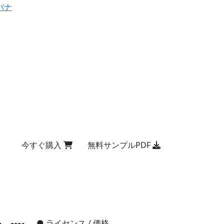
バナ
今すぐ購入
無料サンプルPDF
●
ライセンス / 価格