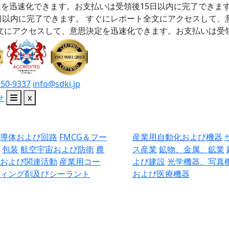
を迅速化できます。お支払いは受領後15日以内に完了できま
日以内に完了できます。
すぐにレポート全文にアクセスして、
文にアクセスして、意思決定を迅速化できます。お支払いは受領
050-9337
info@sdki.jp
せ
x
半導体および回路
FMCG＆フー
産業用自動化および機器
ド
包装
航空宇宙および防衛
農
ス産業
鉱物、金属、鉱業
業および関連活動
産業用コー
よび建設
光学機器、写真
ティング剤及びシーラント
および医療機器