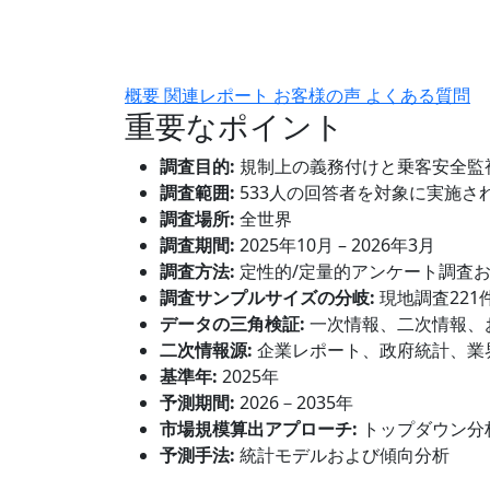
概要
関連レポート
お客様の声
よくある質問
重要なポイント
調査目的:
規制上の義務付けと乗客安全監
調査範囲:
533人の回答者を対象に実施さ
調査場所:
全世界
調査期間:
2025年10月 – 2026年3月
調査方法:
定性的/定量的アンケート調査
調査サンプルサイズの分岐:
現地調査221
データの三角検証:
一次情報、二次情報、
二次情報源:
企業レポート、政府統計、業
基準年:
2025年
予測期間:
2026－2035年
市場規模算出アプローチ:
トップダウン分
予測手法:
統計モデルおよび傾向分析