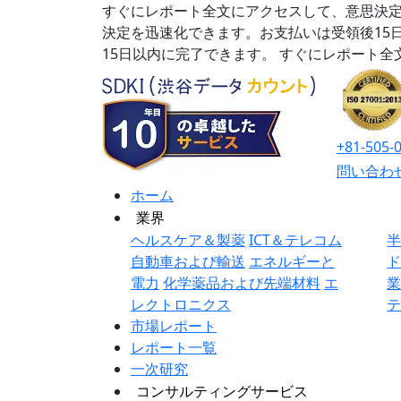
すぐにレポート全文にアクセスして、意思決定
決定を迅速化できます。お支払いは受領後15
15日以内に完了できます。
すぐにレポート全
+81-505-
問い合わ
ホーム
業界
ヘルスケア＆製薬
ICT＆テレコム
自動車および輸送
エネルギーと
電力
化学薬品および先端材料
エ
レクトロニクス
市場レポート
レポート一覧
一次研究
コンサルティングサービス