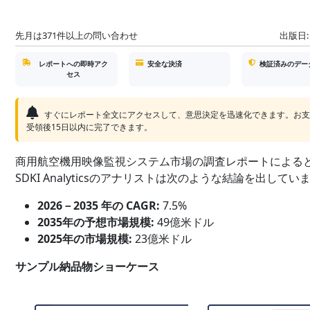
先月は371件以上の問い合わせ
出版日:
レポートへの即時アク
安全な決済
検証済みのデー
セス
すぐにレポート全文にアクセスして、意思決定を迅速化できます。お
受領後15日以内に完了できます。
商用航空機用映像監視システム市場の調査レポートによる
SDKI Analyticsのアナリストは次のような結論を出していま
2026－2035 年の CAGR:
7.5%
2035年の予想市場規模:
49億米ドル
2025年の市場規模:
23億米ドル
サンプル納品物ショーケース