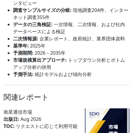
ンタビュー
調査サンプルサイズの分岐:
現地調査204件、インター
ネット調査355件
データの三角検証:
一次情報、二次情報、および社内
データベースによる検証
二次情報源:
企業レポート、政府統計、業界団体資料
基準年:
2025年
予測期間:
2026－2035年
市場規模算出アプローチ:
トップダウン分析とボトム
アップ分析の併用
予測手法:
統計モデルおよび傾向分析
関連レポート
衛星通信市場
出版日:
Aug 2026
TOC:
リクエストに応じて利用可能