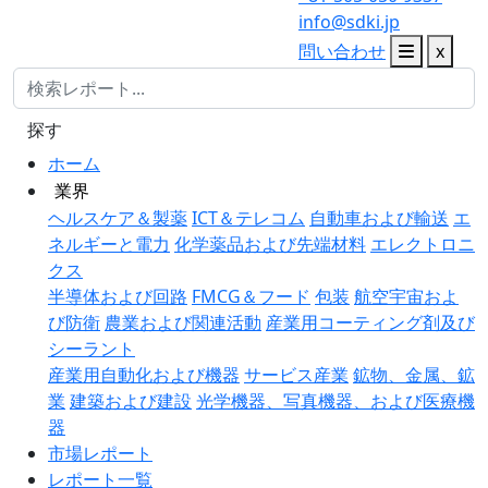
info@sdki.jp
問い合わせ
x
探す
ホーム
業界
ヘルスケア＆製薬
ICT＆テレコム
自動車および輸送
エ
ネルギーと電力
化学薬品および先端材料
エレクトロニ
クス
半導体および回路
FMCG＆フード
包装
航空宇宙およ
び防衛
農業および関連活動
産業用コーティング剤及び
シーラント
産業用自動化および機器
サービス産業
鉱物、金属、鉱
業
建築および建設
光学機器、写真機器、および医療機
器
市場レポート
レポート一覧