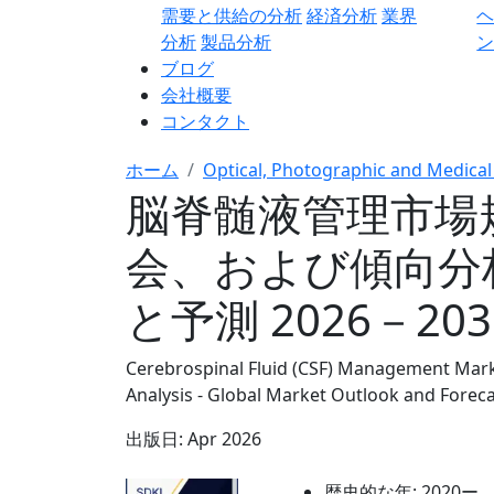
需要と供給の分析
経済分析
業界
分析
製品分析
ン
ブログ
会社概要
コンタクト
ホーム
Optical, Photographic and Medical
脳脊髄液管理市場
会、および傾向分
と予測 2026－20
Cerebrospinal Fluid (CSF) Management Mark
Analysis - Global Market Outlook and Forec
出版日:
Apr 2026
歴史的な年:
2020ー