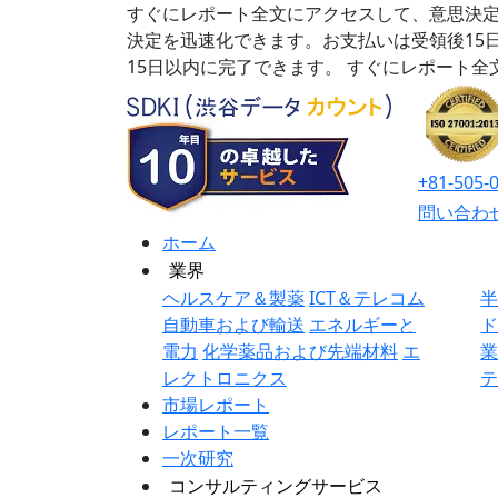
すぐにレポート全文にアクセスして、意思決定
決定を迅速化できます。お支払いは受領後15
15日以内に完了できます。
すぐにレポート全
+81-505-
問い合わ
ホーム
業界
ヘルスケア＆製薬
ICT＆テレコム
自動車および輸送
エネルギーと
電力
化学薬品および先端材料
エ
レクトロニクス
市場レポート
レポート一覧
一次研究
コンサルティングサービス