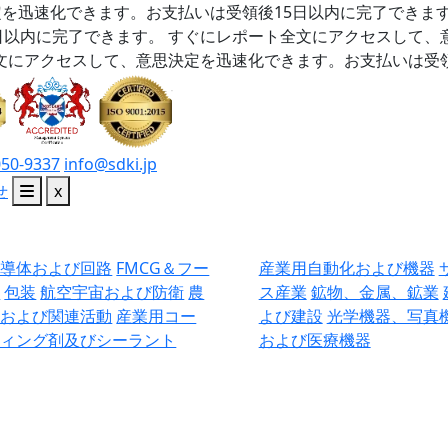
を迅速化できます。お支払いは受領後15日以内に完了できま
日以内に完了できます。
すぐにレポート全文にアクセスして、
文にアクセスして、意思決定を迅速化できます。お支払いは受領
050-9337
info@sdki.jp
せ
x
半導体および回路
FMCG＆フー
産業用自動化および機器
ド
包装
航空宇宙および防衛
農
ス産業
鉱物、金属、鉱業
業および関連活動
産業用コー
よび建設
光学機器、写真
ティング剤及びシーラント
および医療機器