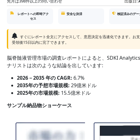
先月は398件以上の問い合わせ
出版日:
レポートへの即時アク
安全な決済
検証済みのデー
セス
すぐにレポート全文にアクセスして、意思決定を迅速化できます。お
受領後15日以内に完了できます。
脳脊髄液管理市場の調査レポートによると、SDKI Analytic
ナリストは次のような結論を出しています:
2026－2035 年の CAGR:
6.7%
2035年の予想市場規模:
29億米ドル
2025年の市場規模:
15.5億米ドル
サンプル納品物ショーケース