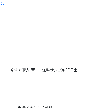
バナ
今すぐ購入
無料サンプルPDF
●
ライセンス / 価格