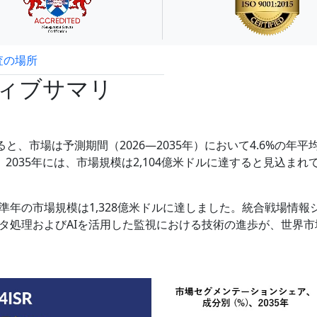
査の場所
試読サンプル申込
ティブサマリ
と、市場は予測期間（2026―2035年）において4.6%の年平
2035年には、市場規模は2,104億米ドルに達すると見込まれ
年の市場規模は1,328億米ドルに達しました。統合戦場情報
タ処理およびAIを活用した監視における技術の進歩が、世界市