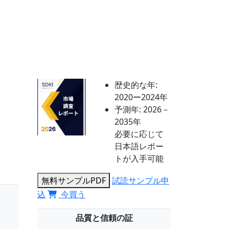
歴史的な年:
2020ー2024年
予測年:
2026－
2035年
必要に応じて
日本語レポー
トが入手可能
無料サンプルPDF
試読サンプル申
込
今買う
品質と信頼の証