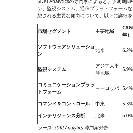
SDKI Analyticsの専門家によると、予
ン、監視システム、通信プラットフォームなど
想される主要な傾向について、以下に詳細を
CAG
市場セグメント
主要地域
年）
ソフトウェアソリューショ
北米
6.2%
ン
アジア太平
監視システム
5.9%
洋地域
コミュニケーションプラッ
ヨーロッパ
5.4%
トフォーム
コマンド＆コントロール
中東
5.3%
インテリジェンス分析
北米
6.0%
ソース: SDKI Analytics 専門家分析