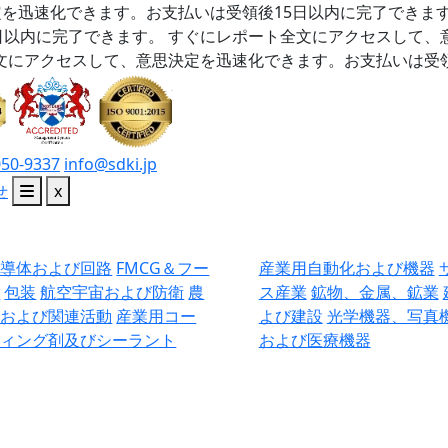
を迅速化できます。お支払いは受領後15日以内に完了できま
日以内に完了できます。
すぐにレポート全文にアクセスして、
文にアクセスして、意思決定を迅速化できます。お支払いは受領
050-9337
info@sdki.jp
せ
x
半導体および回路
FMCG＆フー
産業用自動化および機器
ド
包装
航空宇宙および防衛
農
ス産業
鉱物、金属、鉱業
業および関連活動
産業用コー
よび建設
光学機器、写真
ティング剤及びシーラント
および医療機器