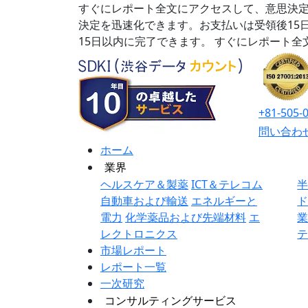
すぐにレポート全文にアクセスして、意思決定
決定を迅速化できます。お支払いは受領後15
15日以内に完了できます。
すぐにレポート全
+81-505-
問い合わ
ホーム
業界
ヘルスケア＆製薬
ICT＆テレコム
自動車および輸送
エネルギーと
電力
化学薬品および先端材料
エ
レクトロニクス
市場レポート
レポート一覧
一次研究
コンサルティングサービス