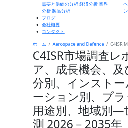
需要と供給の分析
経済分析
業界
分析
製品分析
ン
ブログ
会社概要
コンタクト
ホーム
Aerospace and Defence
C4ISR M
C4ISR市場調査
ア、成長機会、及び
分別、インストー
ーション別、プラ
用途別、地域別―
測 2026－2035年