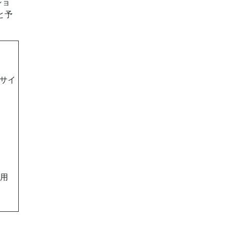
ショ
と予
、サイ
用