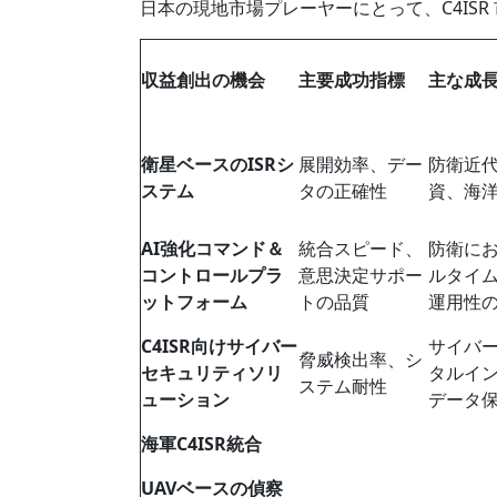
日本の現地市場プレーヤーにとって、C4IS
収益創出の機会
主要成功指標
主な成
衛星ベースのISRシ
展開効率、デー
防衛近
ステム
タの正確性
資、海
AI強化コマンド＆
統合スピード、
防衛にお
コントロールプラ
意思決定サポー
ルタイ
ットフォーム
トの品質
運用性
C4ISR向けサイバー
サイバ
脅威検出率、シ
セキュリティソリ
タルイ
ステム耐性
ューション
データ
海軍C4ISR統合
UAVベースの偵察