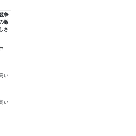
競争
の激
しさ
中
高い
高い