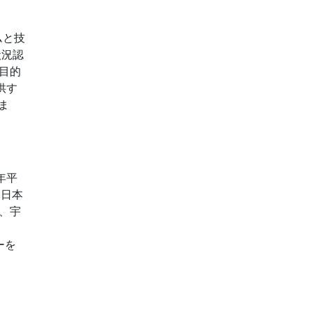
ムと技
状況認
目的
供す
ま
年平
。日本
、宇
ーを