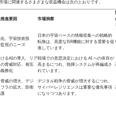
R 市場に関連するさまざまな収益機会は次のとおりです。
長推進要因
市場洞察
日本の宇宙ベースの情報収集への戦略的
代化、宇宙技術投
転換は、高度なISR機能に対する需要を促
洋監視のニーズ
進しています。
けるAIの導入、リア
戦場での意思決定における AI への依存が
ムの脅威対応、相互
高まるにつれ、指揮システムが再編成さ
の義務化
れています。
ー脅威の増大、デジ
デジタル戦争の脅威が増大するにつれ、
ンフラの拡大、防衛
サイバーレジリエンスは重要な優先事項
保護
になりつつあります。