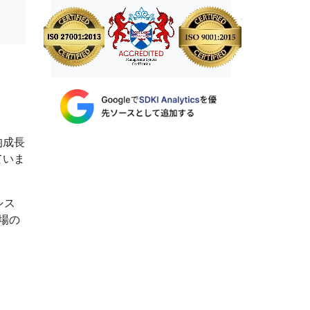
均成長
ていま
シス
場の