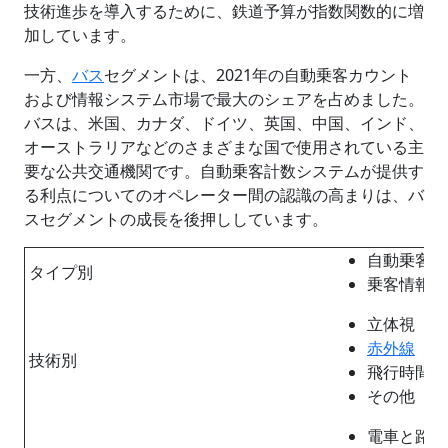
技術進歩を導入するために、鉄道予算が指数関数的に増
加しています。
一方、
バス
セグメントは、2021年の自動乗客カウント
および情報システム市場で最大のシェアを占めました。
バスは、米国、カナダ、ドイツ、英国、中国、インド、
オーストラリアなどのさまざまな国で使用されている主
要な公共交通機関です。自動乗客計数システムが提供す
る利点についてのオペレーター間の認識の高まりは、バ
スセグメントの成長を後押ししています。
自動乗客カ
タイプ別
乗客情報シ
立体視
赤外線
技術別
飛行時間
その他
電車と路面