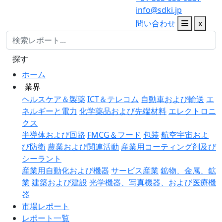
info@sdki.jp
問い合わせ
x
探す
ホーム
業界
ヘルスケア＆製薬
ICT＆テレコム
自動車および輸送
エ
ネルギーと電力
化学薬品および先端材料
エレクトロニ
クス
半導体および回路
FMCG＆フード
包装
航空宇宙およ
び防衛
農業および関連活動
産業用コーティング剤及び
シーラント
産業用自動化および機器
サービス産業
鉱物、金属、鉱
業
建築および建設
光学機器、写真機器、および医療機
器
市場レポート
レポート一覧