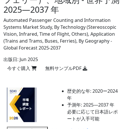
2025―2037 年
Automated Passenger Counting and Information
Systems Market Study, By Technology (Stereoscopic
Vision, Infrared, Time of Flight, Others), Application
(Trains and Trams, Buses, Ferries), By Geography -
Global Forecast 2025-2037
出版日:
Jun 2025
今すぐ購入
無料サンプルPDF
歴史的な年:
2020ー2024
年
予測年:
2025―2037 年
必要に応じて日本語レポ
ートが入手可能