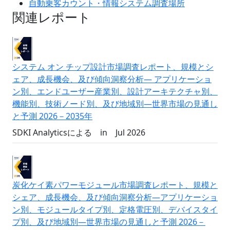
自動乗客カウント・情報システム調査場所
関連レポート
システム オン チップ設計市場調査レポート、規模とシ
ェア、成長機会、及び傾向洞察分析― アプリケーショ
ン別、エンドユーザー産業別、設計アーキテクチャ別、
機能別、技術ノード別、及び地域別―世界市場の見通し
と予測 2026－2035年
SDKI Analyticsによる
in
Jul 2026
炭化ケイ素パワーモジュール市場調査レポート、規模と
シェア、成長機会、及び傾向洞察分析―アプリケーショ
ン別、モジュールタイプ別、定格電圧別、デバイスタイ
プ別、及び地域別―世界市場の見通しと予測 2026－