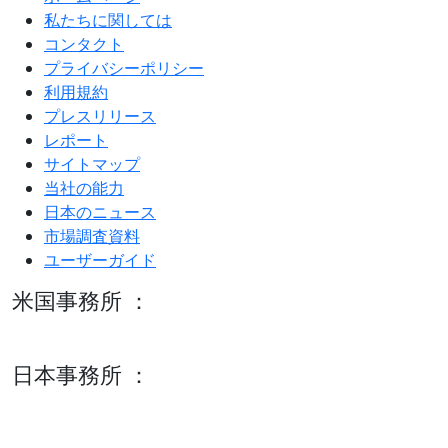
私たちに関しては
コンタクト
プライバシーポリシー
利用規約
プレスリリース
レポート
サイトマップ
当社の能力
日本のニュース
市場調査資料
ユーザーガイド
米国事務所 ：
600 S Tyler St Suite 2100 #140, Amarillo, TX 79101
日本事務所 ：
15/F セルリアンタワー, 桜丘町26-1、150-8512, 東京、渋谷
区、日本