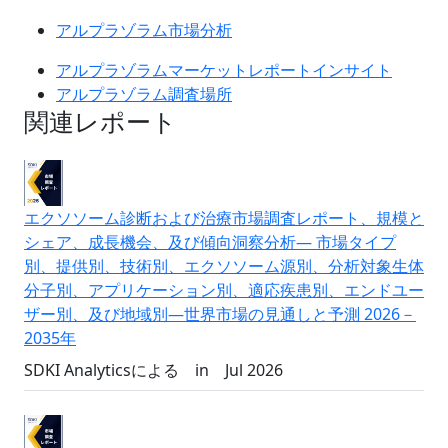
アルプラゾラム市場分析
アルプラゾラムマーケットレポートインサイト
アルプラゾラム調査場所
関連レポート
エクソソーム診断および治療市場調査レポート、規模と
シェア、成長機会、及び傾向洞察分析― 市場タイプ
別、提供別、技術別、エクソソーム源別、分析対象生体
分子別、アプリケーション別、適応疾患別、エンドユー
ザー別、及び地域別―世界市場の見通しと予測 2026－
2035年
SDKI Analyticsによる
in
Jul 2026