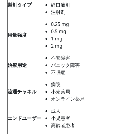
製剤タイプ
経口液剤
注射剤
0.25 mg
0.5 mg
用量強度
1 mg
2 mg
不安障害
治療用途
パニック障害
不眠症
病院
流通チャネル
小売薬局
オンライン薬局
成人
エンドユーザー
小児患者
​​高齢者患者