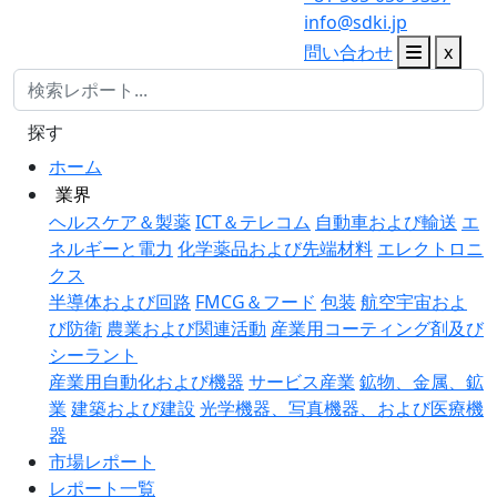
info@sdki.jp
問い合わせ
x
探す
ホーム
業界
ヘルスケア＆製薬
ICT＆テレコム
自動車および輸送
エ
ネルギーと電力
化学薬品および先端材料
エレクトロニ
クス
半導体および回路
FMCG＆フード
包装
航空宇宙およ
び防衛
農業および関連活動
産業用コーティング剤及び
シーラント
産業用自動化および機器
サービス産業
鉱物、金属、鉱
業
建築および建設
光学機器、写真機器、および医療機
器
市場レポート
レポート一覧