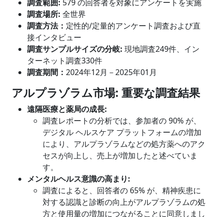
調査範囲
:
579 の回答者を対象にアンケートを実施
調査場所:
全世界
調査方法：
定性的/定量的アンケート調査および直
接インタビュー
調査サンプルサイズの分岐
:
現地調査249件、イン
ターネット調査330件
調査期間：
2024年12月－2025年01月
アルプラゾラム市場
: 重要な調査結果
遠隔医療と薬局の成長
:
調査レポートの分析では、参加者の 90% が、
デジタル ヘルスケア プラットフォームの増加
により、アルプラゾラムなどの処方薬へのアク
セスが向上し、売上が増加したと述べていま
す。
メンタルヘルス意識の高まり
:
調査によると、回答者の 65% が、精神疾患に
対する認識と診断の向上がアルプラゾラムの処
方と使用量の増加につながることに同意しまし