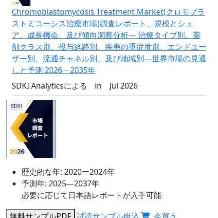
Chromoblastomycosis Treatment Market(クロモブラ
ストミコーシス治療市場)調査レポート、規模とシェ
ア、成長機会、及び傾向洞察分析― 治療タイプ別、薬
剤クラス別、投与経路別、疾患の重症度別、エンドユー
ザー別、流通チャネル別、及び地域別―世界市場の見通
しと予測 2026－2035年
SDKI Analyticsによる
in
Jul 2026
歴史的な年:
2020ー2024年
予測年:
2025―2037年
必要に応じて日本語レポートが入手可能
無料サンプルPDF
試読サンプル申込
今買う