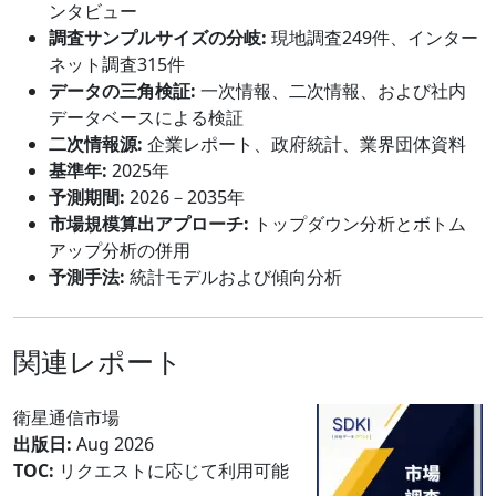
ンタビュー
調査サンプルサイズの分岐:
現地調査249件、インター
ネット調査315件
データの三角検証:
一次情報、二次情報、および社内
データベースによる検証
二次情報源:
企業レポート、政府統計、業界団体資料
基準年:
2025年
予測期間:
2026－2035年
市場規模算出アプローチ:
トップダウン分析とボトム
アップ分析の併用
予測手法:
統計モデルおよび傾向分析
関連レポート
衛星通信市場
出版日:
Aug 2026
TOC:
リクエストに応じて利用可能