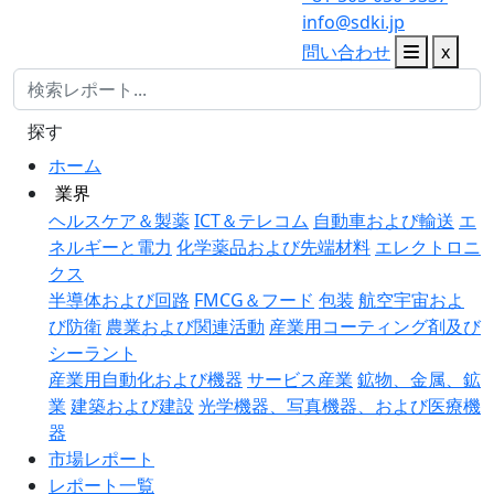
info@sdki.jp
問い合わせ
x
探す
ホーム
業界
ヘルスケア＆製薬
ICT＆テレコム
自動車および輸送
エ
ネルギーと電力
化学薬品および先端材料
エレクトロニ
クス
半導体および回路
FMCG＆フード
包装
航空宇宙およ
び防衛
農業および関連活動
産業用コーティング剤及び
シーラント
産業用自動化および機器
サービス産業
鉱物、金属、鉱
業
建築および建設
光学機器、写真機器、および医療機
器
市場レポート
レポート一覧