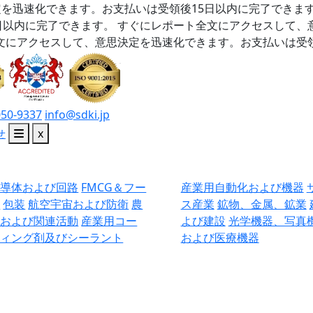
を迅速化できます。お支払いは受領後15日以内に完了できま
日以内に完了できます。
すぐにレポート全文にアクセスして、
文にアクセスして、意思決定を迅速化できます。お支払いは受領
050-9337
info@sdki.jp
せ
x
半導体および回路
FMCG＆フー
産業用自動化および機器
ド
包装
航空宇宙および防衛
農
ス産業
鉱物、金属、鉱業
業および関連活動
産業用コー
よび建設
光学機器、写真
ティング剤及びシーラント
および医療機器