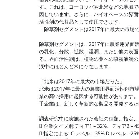
す。これは、ヨーロッパや北米などの地域で
因しています。さらに、バイオベースの界面
活性剤の代替品として使用できます。
「除草剤セグメントは2017年に最大の市場
除草剤セグメントは、2017年に農業用界
の乳化、分散、拡散、湿潤、または他の表面
る。界面活性剤は、植物の葉への噴霧液滴の
液中にほとんど常に存在します.
「北米は2017年に最大の市場だった」
北米は2017年に最大の農業用界面活性剤
業の高い採用に起因する可能性があります。
手企業は、新しく革新的な製品を開発するた
調査研究中に実施された会社の種類、指定、
 企業タイプ別:ティア1 – 32%、ティア2 – 4
 指定による: C レベル – 35% D レベル – 25