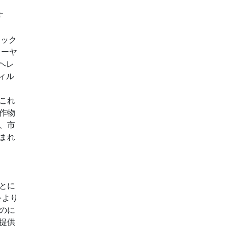
す
ニック
レーヤ
ヘレ
ィル
これ
作物
、市
まれ
とに
をより
のに
提供