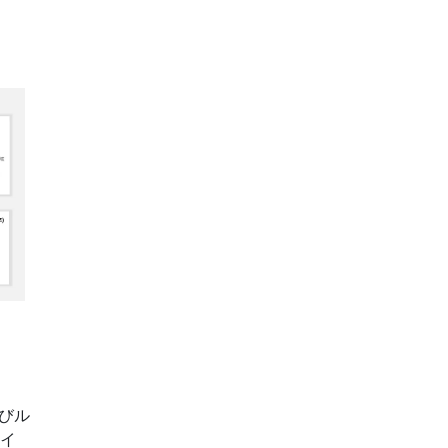
びル
スイ