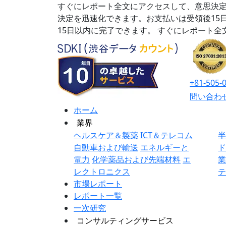
すぐにレポート全文にアクセスして、意思決定
決定を迅速化できます。お支払いは受領後15
15日以内に完了できます。
すぐにレポート全
+81-505-
問い合わ
ホーム
業界
ヘルスケア＆製薬
ICT＆テレコム
自動車および輸送
エネルギーと
電力
化学薬品および先端材料
エ
レクトロニクス
市場レポート
レポート一覧
一次研究
コンサルティングサービス