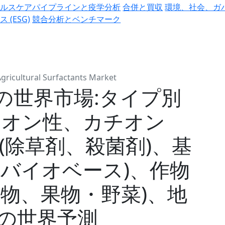
ヘルスケアパイプラインと疫学分析
合併と買収
環境、社会、ガ
ス (ESG)
競合分析とベンチマーク
gricultural Surfactants Market
の世界市場:タイプ別
ニオン性、カチオン
(除草剤、殺菌剤)、基
、バイオベース)、作物
穀物、果物・野菜)、地
までの世界予測