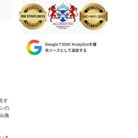
長す
ンの
み換
いま