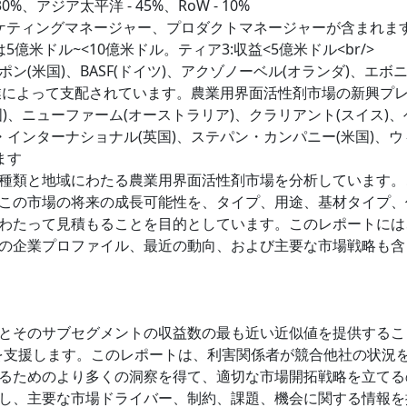
0%、アジア太平洋 - 45%、RoW - 10%
ケティングマネージャー、プロダクトマネージャーが含まれま
5億米ドル~<10億米ドル。ティア3:収益<5億米ドル<br/>
(米国)、BASF(ドイツ)、アクゾノーベル(オランダ)、エボ
企業によって支配されています。農業用界面活性剤市場の新興プ
)、ニューファーム(オーストラリア)、クラリアント(スイス)、
・インターナショナル(英国)、ステパン・カンパニー(米国)、ウ
ます
まな種類と地域にわたる農業用界面活性剤市場を分析しています。
この市場の将来の成長可能性を、タイプ、用途、基材タイプ、
わたって見積もることを目的としています。このレポートには
の企業プロファイル、最近の動向、および主要な市場戦略も含
とそのサブセグメントの収益数の最も近い近似値を提供するこ
を支援します。このレポートは、利害関係者が競合他社の状況
るためのより多くの洞察を得て、適切な市場開拓戦略を立てる
し、主要な市場ドライバー、制約、課題、機会に関する情報を