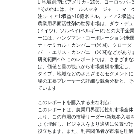
 地域別:南北アメリカ - 20%、ヨーロッパ - 3
*その他には、セールスマネージャー、マー
注:ティア1:収益>10億米ドル。ティア2:収益は
農業用界面活性剤の世界市場は、ダウ・デュポン
(ドイツ)、ソルベイ(ベルギー)などの大手
ーには、ハンツマン・コーポレーション(米国
ナ・ケミカル・カンパニー(米国)、クローダ
バー・エリス・カンパニー(米国)などがあり
研究範囲< /> このレポートでは、さまざ
は、価値と量の観点から市場規模を推定し、
タイプ、地域などのさまざまなセグメントに
場の主要プレーヤーの詳細な競合分析と、そ
ています
このレポートを購入する主な利点:
このレポートは、農業用界面活性剤市場全体
より、この市場の市場リーダー/新規参入者
よく理解し、ビジネスをより適切に位置づけ
役立ちます。また、利害関係者が市場を理解