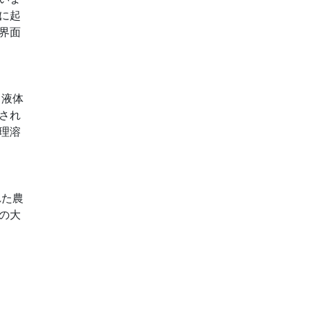
に起
界面
、液体
され
理溶
れた農
の大