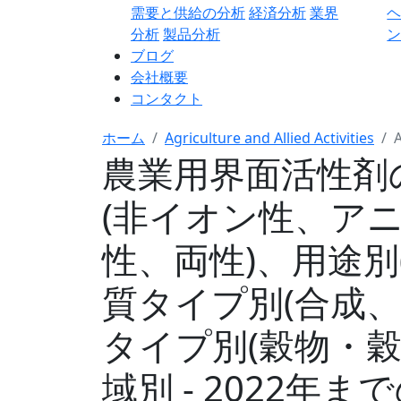
需要と供給の分析
経済分析
業界
分析
製品分析
ン
ブログ
会社概要
コンタクト
ホーム
Agriculture and Allied Activities
A
農業用界面活性剤
(非イオン性、ア
性、両性)、用途別
質タイプ別(合成
タイプ別(穀物・
域別 - 2022年