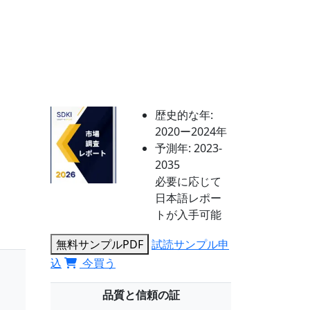
歴史的な年:
2020ー2024年
予測年:
2023-
2035
必要に応じて
日本語レポー
トが入手可能
無料サンプルPDF
試読サンプル申
込
今買う
品質と信頼の証