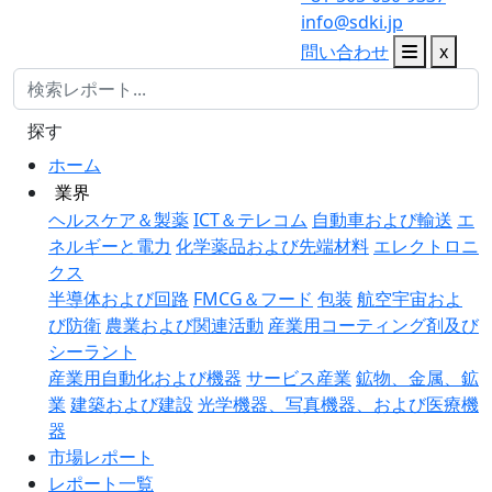
info@sdki.jp
問い合わせ
x
探す
ホーム
業界
ヘルスケア＆製薬
ICT＆テレコム
自動車および輸送
エ
ネルギーと電力
化学薬品および先端材料
エレクトロニ
クス
半導体および回路
FMCG＆フード
包装
航空宇宙およ
び防衛
農業および関連活動
産業用コーティング剤及び
シーラント
産業用自動化および機器
サービス産業
鉱物、金属、鉱
業
建築および建設
光学機器、写真機器、および医療機
器
市場レポート
レポート一覧