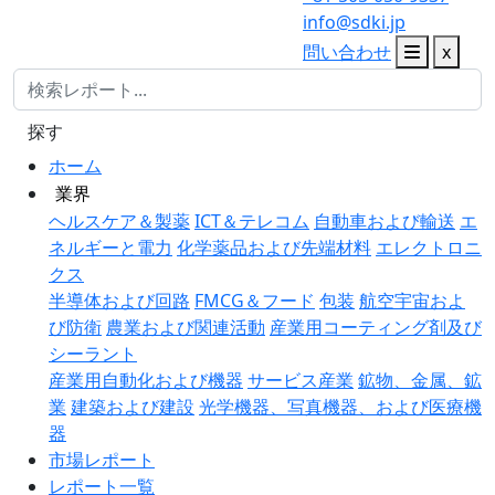
info@sdki.jp
問い合わせ
x
探す
ホーム
業界
ヘルスケア＆製薬
ICT＆テレコム
自動車および輸送
エ
ネルギーと電力
化学薬品および先端材料
エレクトロニ
クス
半導体および回路
FMCG＆フード
包装
航空宇宙およ
び防衛
農業および関連活動
産業用コーティング剤及び
シーラント
産業用自動化および機器
サービス産業
鉱物、金属、鉱
業
建築および建設
光学機器、写真機器、および医療機
器
市場レポート
レポート一覧