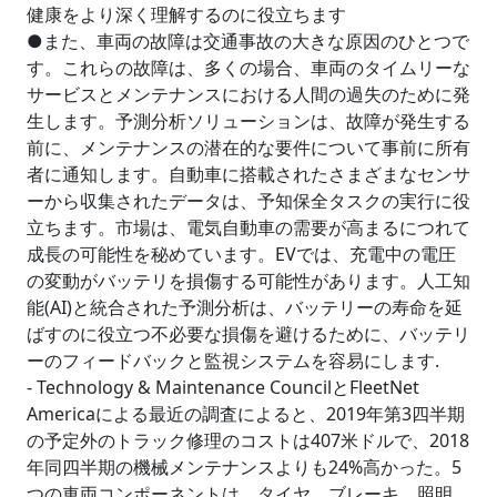
健康をより深く理解するのに役立ちます
●また、車両の故障は交通事故の大きな原因のひとつで
す。これらの故障は、多くの場合、車両のタイムリーな
サービスとメンテナンスにおける人間の過失のために発
生します。予測分析ソリューションは、故障が発生する
前に、メンテナンスの潜在的な要件について事前に所有
者に通知します。自動車に搭載されたさまざまなセンサ
ーから収集されたデータは、予知保全タスクの実行に役
立ちます。市場は、電気自動車の需要が高まるにつれて
成長の可能性を秘めています。EVでは、充電中の電圧
の変動がバッテリを損傷する可能性があります。人工知
能(AI)と統合された予測分析は、バッテリーの寿命を延
ばすのに役立つ不必要な損傷を避けるために、バッテリ
ーのフィードバックと監視システムを容易にします.
- Technology & Maintenance CouncilとFleetNet
Americaによる最近の調査によると、2019年第3四半期
の予定外のトラック修理のコストは407米ドルで、2018
年同四半期の機械メンテナンスよりも24%高かった。5
つの車両コンポーネントは、タイヤ、ブレーキ、照明、