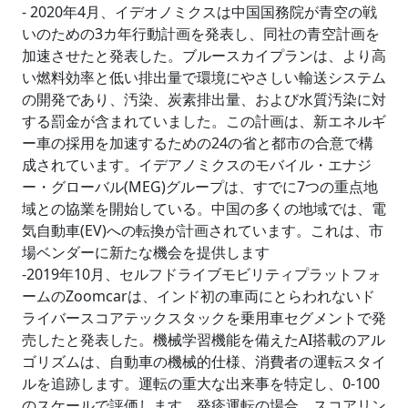
- 2020年4月、イデオノミクスは中国国務院が青空の戦
いのための3カ年行動計画を発表し、同社の青空計画を
加速させたと発表した。ブルースカイプランは、より高
い燃料効率と低い排出量で環境にやさしい輸送システム
の開発であり、汚染、炭素排出量、および水質汚染に対
する罰金が含まれていました。この計画は、新エネルギ
ー車の採用を加速するための24の省と都市の合意で構
成されています。イデアノミクスのモバイル・エナジ
ー・グローバル(MEG)グループは、すでに7つの重点地
域との協業を開始している。中国の多くの地域では、電
気自動車(EV)への転換が計画されています。これは、市
場ベンダーに新たな機会を提供します
-2019年10月、セルフドライブモビリティプラットフォ
ームのZoomcarは、インド初の車両にとらわれないド
ライバースコアテックスタックを乗用車セグメントで発
売したと発表した。機械学習機能を備えたAI搭載のアル
ゴリズムは、自動車の機械的仕様、消費者の運転スタイ
ルを追跡します。運転の重大な出来事を特定し、0-100
のスケールで評価します。発疹運転の場合、スコアリン