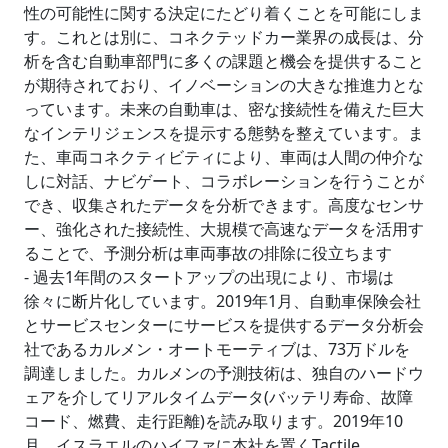
性の可能性に関する決定にたどり着くことを可能にしま
す。これとは別に、コネクテッドカー業界の成長は、分
析を含む自動車部門に多くの課題と機会を提供すること
が期待されており、イノベーションの大きな推進力とな
っています。未来の自動車は、密な接続性を備えた巨大
なインテリジェンスを提示する態勢を整えています。ま
た、車両コネクティビティにより、車両は人間の仲介な
しに対話、ナビゲート、コラボレーションを行うことが
でき、収集されたデータを分析できます。高度なセンサ
ー、強化された接続性、大規模で高速なデータを活用す
ることで、予測分析は車両事故の排除に役立ちます
- 過去1年間のスタートアップの出現により、市場は
徐々に断片化しています。2019年1月、自動車保険会社
とサービスセンターにサービスを提供するデータ分析会
社であるカルメン・オートモーティブは、73万ドルを
調達しました。カルメンの予測技術は、独自のハードウ
ェアを介してリアルタイムデータ(バッテリ寿命、故障
コード、燃費、走行距離)を読み取ります。2019年10
月、イスラエルのハイファに本社を置くTactile