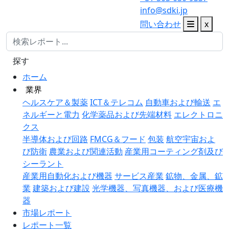
info@sdki.jp
問い合わせ
x
探す
ホーム
業界
ヘルスケア＆製薬
ICT＆テレコム
自動車および輸送
エ
ネルギーと電力
化学薬品および先端材料
エレクトロニ
クス
半導体および回路
FMCG＆フード
包装
航空宇宙およ
び防衛
農業および関連活動
産業用コーティング剤及び
シーラント
産業用自動化および機器
サービス産業
鉱物、金属、鉱
業
建築および建設
光学機器、写真機器、および医療機
器
市場レポート
レポート一覧