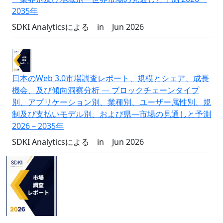
2035年
SDKI Analyticsによる
in
Jun 2026
日本のWeb 3.0市場調査レポート、規模とシェア、成長
機会、及び傾向洞察分析 ― ブロックチェーンタイプ
別、アプリケーション別、業種別、ユーザー属性別、規
制及び支払いモデル別、および県―市場の見通しと予測
2026－2035年
SDKI Analyticsによる
in
Jun 2026