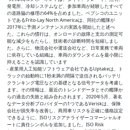
発電所、冷却システムなど、参加車両が経験したすべて
の道路脇の修理の64%を占めました。ペプシコのユニッ
トであるFrito-Lay North Americaは、同社の艦隊が
2017年に予測メンテナンスの実践を開始したと述べ
た。これらの慣行は、オンロードの故障と支出の測定可
能な減少をもたらし、技術者の診断時間を短縮しまし
た。さらに、物流会社や運送会社など、日常業務で車両
に依存している組織は、車両のダウンタイムを最小限に
抑えることを認識しています
- 産業用人工知能ソフトウェア会社であるUptakeは、ト
ラックの始動時に1秒未満の間隔で送信されるバッテリ
クランキング電圧などの基礎となる信号データを考慮し
ます。その情報は、最近のトレンドデータとその艦隊か
らの過去の失敗と組み合わされます。2020年5月、著名
なデータ分析プロバイダーの1つであるVeriskは、保険
会社が損失率を改善し、商用車リスクを正確に価格設定
できるように、ISOリスクアナライザーコマーシャルオ
ートに責任シンボルを追加しました。ISO Risk