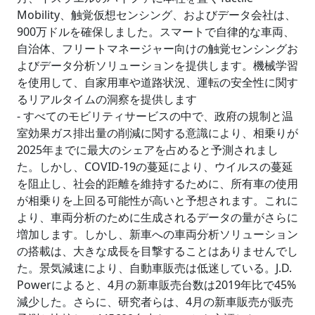
Mobility、触覚仮想センシング、およびデータ会社は、
900万ドルを確保しました。スマートで自律的な車両、
自治体、フリートマネージャー向けの触覚センシングお
よびデータ分析ソリューションを提供します。機械学習
を使用して、自家用車や道路状況、運転の安全性に関す
るリアルタイムの洞察を提供します
- すべてのモビリティサービスの中で、政府の規制と温
室効果ガス排出量の削減に関する意識により、相乗りが
2025年までに最大のシェアを占めると予測されまし
た。しかし、COVID-19の蔓延により、ウイルスの蔓延
を阻止し、社会的距離を維持するために、所有車の使用
が相乗りを上回る可能性が高いと予想されます。これに
より、車両分析のために生成されるデータの量がさらに
増加します。しかし、新車への車両分析ソリューション
の搭載は、大きな成長を目撃することはありませんでし
た。景気減速により、自動車販売は低迷している。J.D.
Powerによると、4月の新車販売台数は2019年比で45%
減少した。さらに、研究者らは、4月の新車販売が販売