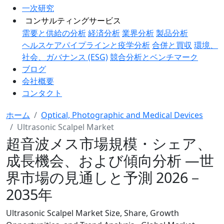
一次研究
コンサルティングサービス
需要と供給の分析
経済分析
業界分析
製品分析
ヘルスケアパイプラインと疫学分析
合併と買収
環境、
社会、ガバナンス (ESG)
競合分析とベンチマーク
ブログ
会社概要
コンタクト
ホーム
Optical, Photographic and Medical Devices
Ultrasonic Scalpel Market
超音波メス市場規模・シェア、
成長機会、および傾向分析 ―世
界市場の見通しと予測 2026－
2035年
Ultrasonic Scalpel Market Size, Share, Growth