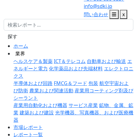
info@sdki.jp
問い合わせ
x
探す
ホーム
業界
ヘルスケア＆製薬
ICT＆テレコム
自動車および輸送
エ
ネルギーと電力
化学薬品および先端材料
エレクトロニ
クス
半導体および回路
FMCG＆フード
包装
航空宇宙およ
び防衛
農業および関連活動
産業用コーティング剤及び
シーラント
産業用自動化および機器
サービス産業
鉱物、金属、鉱
業
建築および建設
光学機器、写真機器、および医療機
器
市場レポート
レポート一覧