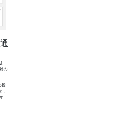
見通
よ
齢の
の投
た。
す