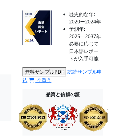
歴史的な年:
2020ー2024年
予測年:
2025―2037年
必要に応じて
日本語レポー
トが入手可能
無料サンプルPDF
試読サンプル申
込
今買う
品質と信頼の証