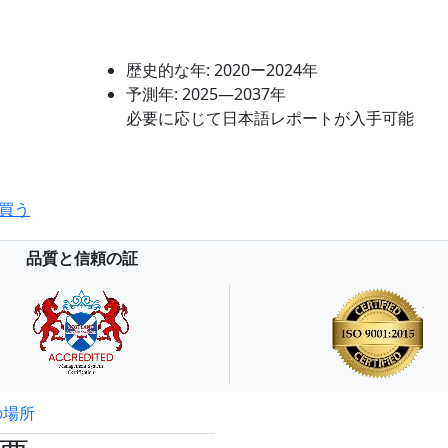
歴史的な年:
2020ー2024年
予測年:
2025―2037年
必要に応じて日本語レポートが入手可能
買う
品質と信頼の証
の場所
試読サンプル申込