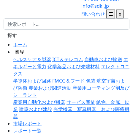
info@sdki.jp
問い合わせ
x
探す
ホーム
業界
ヘルスケア＆製薬
ICT＆テレコム
自動車および輸送
エ
ネルギーと電力
化学薬品および先端材料
エレクトロニ
クス
半導体および回路
FMCG＆フード
包装
航空宇宙およ
び防衛
農業および関連活動
産業用コーティング剤及び
シーラント
産業用自動化および機器
サービス産業
鉱物、金属、鉱
業
建築および建設
光学機器、写真機器、および医療機
器
市場レポート
レポート一覧