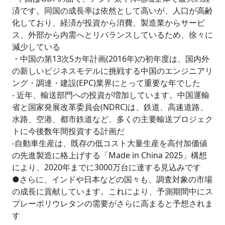
済です。同国の成長率は依然として高いが、人口が高齢
化しており、経済が投資から消費、製造業からサービ
ス、外部から内需へとリバランスしているため、徐々に
減少している
・中国の第13次5カ年計画(2016年)の初年度は、国内外
の新しいビジネスモデルに挑戦する中国のエンジニアリ
ング・調達・建設(EPC)業界にとって重要な年でした
- 近年、輸送部門への投資が増加しています。中国運輸
省と国家発展改革委員会(NDRC)は、鉄道、高速道路、
水路、空港、都市鉄道など、多くの主要輸送プロジェク
トに今後数年間投資する計画だ
-自動車生産は、既存の低コスト大量生産を高付加価値
の先進製造に格上げする「Made in China 2025」構想
により、2020年までに3000万台に達する見込みです
●さらに、インドや日本などの国々も、調査対象の市場
の成長に貢献しています。これにより、予測期間中にス
プレーポリウレタンの需要がさらに高まると予想されま
す