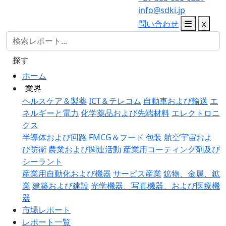
info@sdki.jp
問い合わせ
x
探す
ホーム
業界
ヘルスケア＆製薬
ICT＆テレコム
自動車および輸送
エ
ネルギーと電力
化学薬品および先端材料
エレクトロニ
クス
半導体および回路
FMCG＆フード
包装
航空宇宙およ
び防衛
農業および関連活動
産業用コーティング剤及び
シーラント
産業用自動化および機器
サービス産業
鉱物、金属、鉱
業
建築および建設
光学機器、写真機器、および医療機
器
市場レポート
レポート一覧