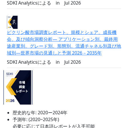
SDKI Analyticsによる
in
Jul 2026
ピクリン酸市場調査レポート、規模とシェア、成長機
会、及び傾向洞察分析― アプリケーション別、最終用
途産業別、グレード別、形態別、流通チャネル別及び地
域別―世界市場の見通しと予測 2026－2035年
SDKI Analyticsによる
in
Jul 2026
歴史的な年:
2020ー2024年
予測年:
(2020~2025年)
必要に応じて日本語レポートが入手可能