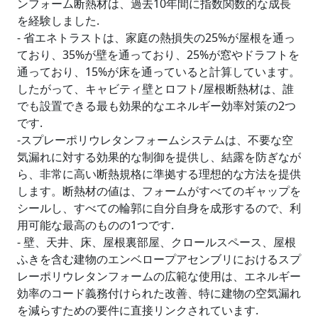
ンフォーム断熱材は、過去10年間に指数関数的な成長
を経験しました.
- 省エネトラストは、家庭の熱損失の25%が屋根を通っ
ており、35%が壁を通っており、25%が窓やドラフトを
通っており、15%が床を通っていると計算しています。
したがって、キャビティ壁とロフト/屋根断熱材は、誰
でも設置できる最も効果的なエネルギー効率対策の2つ
です.
-スプレーポリウレタンフォームシステムは、不要な空
気漏れに対する効果的な制御を提供し、結露を防ぎなが
ら、非常に高い断熱規格に準拠する理想的な方法を提供
します。断熱材の値は、フォームがすべてのギャップを
シールし、すべての輪郭に自分自身を成形するので、利
用可能な最高のものの1つです.
- 壁、天井、床、屋根裏部屋、クロールスペース、屋根
ふきを含む建物のエンベロープアセンブリにおけるスプ
レーポリウレタンフォームの広範な使用は、エネルギー
効率のコード義務付けられた改善、特に建物の空気漏れ
を減らすための要件に直接リンクされています.