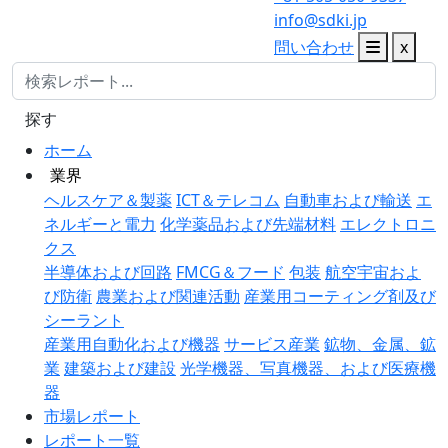
info@sdki.jp
問い合わせ
x
探す
ホーム
業界
ヘルスケア＆製薬
ICT＆テレコム
自動車および輸送
エ
ネルギーと電力
化学薬品および先端材料
エレクトロニ
クス
半導体および回路
FMCG＆フード
包装
航空宇宙およ
び防衛
農業および関連活動
産業用コーティング剤及び
シーラント
産業用自動化および機器
サービス産業
鉱物、金属、鉱
業
建築および建設
光学機器、写真機器、および医療機
器
市場レポート
レポート一覧