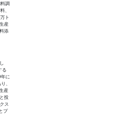
飼料調
飼料、
0万ト
生産
料添
し
する
9年に
あり、
の生産
と投
ックス
とプ