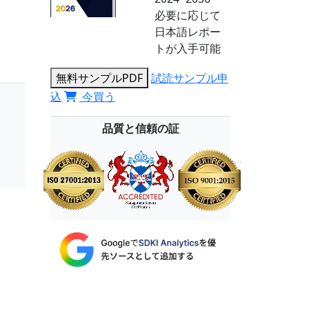
必要に応じて
日本語レポー
トが入手可能
無料サンプルPDF
試読サンプル申
込
今買う
品質と信頼の証