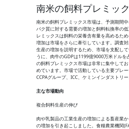
南米の飼料プレミッ
南米の飼料プレミックス市場は、予測期間中に
パク質に対する需要の増加と飼料転換率の低
レミックスは飼料の栄養含有量を高めるため
増加は市場をさらに牽引しています。調査対
生産の増加を説明するため、市場を支配していま
うに、肉牛のGDPは1199億9000万米ドルを
の飼料プレミックス市場は非常に集中してお
めています。市場で活動している主要プレー
CCPAグループ、ICC、ケミンインダストリーズ
主な市場動向
複合飼料生産の伸び
肉や乳製品の工業生産の増加による畜産業か
の増加を引き起こしました。食糧農業機関(FA