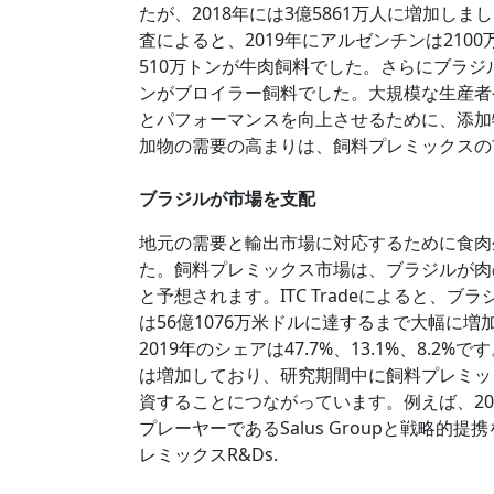
たが、2018年には3億5861万人に増加しま
査によると、2019年にアルゼンチンは210
510万トンが牛肉飼料でした。さらにブラジル
ンがブロイラー飼料でした。大規模な生産者
とパフォーマンスを向上させるために、添加
加物の需要の高まりは、飼料プレミックスの
ブラジルが市場を支配
地元の需要と輸出市場に対応するために食肉
た。飼料プレミックス市場は、ブラジルが肉
と予想されます。ITC Tradeによると、ブラ
は56億1076万米ドルに達するまで大幅に
2019年のシェアは47.7%、13.1%、8
は増加しており、研究期間中に飼料プレミッ
資することにつながっています。例えば、201
プレーヤーであるSalus Groupと戦略
レミックスR&Ds.