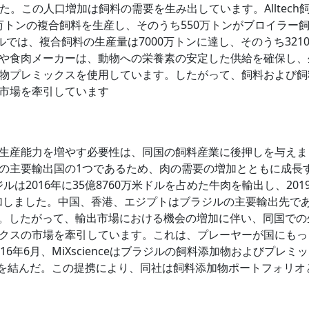
した。この人口増加は飼料の需要を生み出しています。Alltech
0万トンの複合飼料を生産し、そのうち550万トンがブロイラー
では、複合飼料の生産量は7000万トンに達し、そのうち321
や食肉メーカーは、動物への栄養素の安定した供給を確保し、
物プレミックスを使用しています。したがって、飼料および飼
市場を牽引しています
生産能力を増やす必要性は、同国の飼料産業に後押しを与えま
の主要輸出国の1つであるため、肉の需要の増加とともに成長
ジルは2016年に35億8760万米ドルを占めた牛肉を輸出し、201
増加しました。中国、香港、エジプトはブラジルの主要輸出先で
.2%です。したがって、輸出市場における機会の増加に伴い、同国で
クスの市場を牽引しています。これは、プレーヤーが国にもっ
6年6月、MiXscienceはブラジルの飼料添加物およびプレミ
的提携を結んだ。この提携により、同社は飼料添加物ポートフォリオ