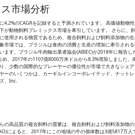
クス市場分析
4.2%のCAGRを記録すると予測されています。 高価値動物
下が動物飼料プレミックス市場を牽引しています。 さらに、
に使用される物質であるため、複合飼料および飼料添加物の生
象市場では、ブラジルは食肉の消費と生産の増加に牽引される
す。ブラジル牛肉輸出業者協会(ABIEC)が2018年に報告し
占め、2017年の1107億8000万米ドルから8.3%増加しました。
り、少数の国際的なプレーヤーの優位性が市場で大きなシェア
ヤーのいくつかは、カーギルインコーポレイテッド、ナットレ
、Inc.
らの高品質の複合飼料の需要は、複合飼料および飼料添加物の
O)によると、2017年にこの地域の牛の個体数は3億5817万人