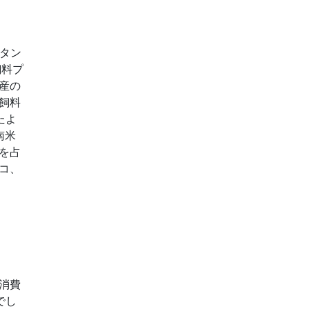
性タン
飼料プ
産の
飼料
たよ
南米
を占
コ、
消費
でし