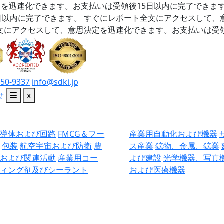
を迅速化できます。お支払いは受領後15日以内に完了できま
日以内に完了できます。
すぐにレポート全文にアクセスして、
文にアクセスして、意思決定を迅速化できます。お支払いは受領
050-9337
info@sdki.jp
せ
x
半導体および回路
FMCG＆フー
産業用自動化および機器
ド
包装
航空宇宙および防衛
農
ス産業
鉱物、金属、鉱業
業および関連活動
産業用コー
よび建設
光学機器、写真
ティング剤及びシーラント
および医療機器