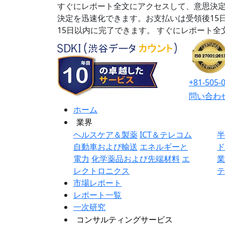
すぐにレポート全文にアクセスして、意思決定
決定を迅速化できます。お支払いは受領後15
15日以内に完了できます。
すぐにレポート全
+81-505-
問い合わ
ホーム
業界
ヘルスケア＆製薬
ICT＆テレコム
自動車および輸送
エネルギーと
電力
化学薬品および先端材料
エ
レクトロニクス
市場レポート
レポート一覧
一次研究
コンサルティングサービス