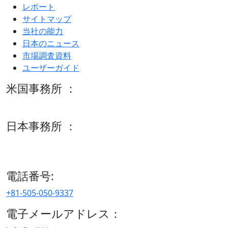
レポート
サイトマップ
当社の能力
日本のニュース
市場調査資料
ユーザーガイド
米国事務所 ：
600 S Tyler St Suite 2100 #140, Amarillo, TX 79101
日本事務所 ：
15/F セルリアンタワー, 桜丘町26-1、150-8512, 東京、渋谷
区、日本
電話番号:
+81-505-050-9337
電子メールアドレス：