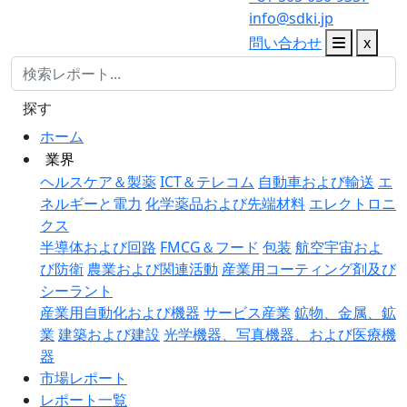
info@sdki.jp
問い合わせ
x
探す
ホーム
業界
ヘルスケア＆製薬
ICT＆テレコム
自動車および輸送
エ
ネルギーと電力
化学薬品および先端材料
エレクトロニ
クス
半導体および回路
FMCG＆フード
包装
航空宇宙およ
び防衛
農業および関連活動
産業用コーティング剤及び
シーラント
産業用自動化および機器
サービス産業
鉱物、金属、鉱
業
建築および建設
光学機器、写真機器、および医療機
器
市場レポート
レポート一覧