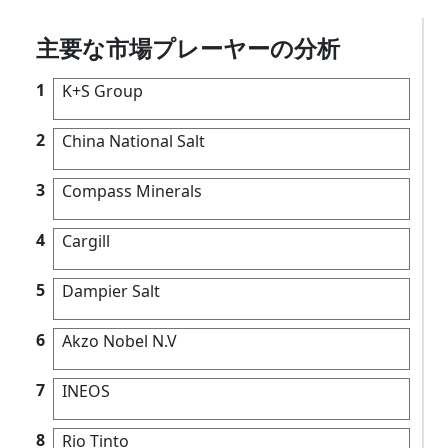
主要な市場プレーヤーの分析
1
K+S Group
2
China National Salt
3
Compass Minerals
4
Cargill
5
Dampier Salt
6
Akzo Nobel N.V
7
INEOS
8
Rio Tinto