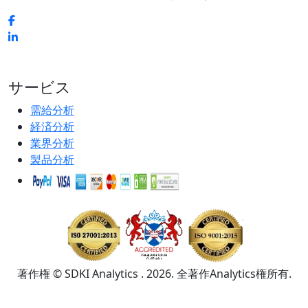
サービス
需給分析
経済分析
業界分析
製品分析
著作権 © SDKI Analytics . 2026. 全著作Analytics権所有.