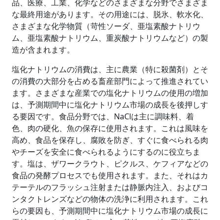
品、医療、工業、化学などのさまざまな分野でさまざま
な最終用途があります。その用途には、脱氷、軟水化、
さまざまな化学物質（苛性ソーダ、亜塩素酸ナトリウ
ム、亜塩素酸ナトリウム、重炭酸ナトリウムなど）の製
造が含まれます。
塩化ナトリウムの消費は、主に農業（特に殺菌剤）とそ
の消費の大部分を占める畜産部門によって推進されてい
ます。さまざまな産業での塩化ナトリウムの使用の増加
は、予測期間中に塩化ナトリウム市場の成長を後押しす
る要因です。食品分野では、NaClは主に調味料、着
色、肉の硬化、魚の保存に使用されます。これは風味を
高め、食品を保存し、腐敗を防ぎ、すぐに食べられる肉
やチーズを安全に食べられるようにするのに役立ちま
す。塩は、ザワークラウト、ピクルス、ケフィアなどの
食品の発酵プロセスでも使用されます。また、それはカ
テーテルのフラッシュ注射または静脈内注入、およびコ
ンタクトレンズなどの物体の洗浄に利用されます。これ
らの要因も、予測期間中に塩化ナトリウム市場の成長に