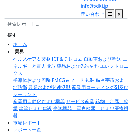
info@sdki.jp
問い合わせ
x
探す
ホーム
業界
ヘルスケア＆製薬
ICT＆テレコム
自動車および輸送
エ
ネルギーと電力
化学薬品および先端材料
エレクトロニ
クス
半導体および回路
FMCG＆フード
包装
航空宇宙およ
び防衛
農業および関連活動
産業用コーティング剤及び
シーラント
産業用自動化および機器
サービス産業
鉱物、金属、鉱
業
建築および建設
光学機器、写真機器、および医療機
器
市場レポート
レポート一覧