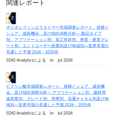
関連レポート
ポリオレフィンエラストマー市場調査レポート、規模と
シェア、成長機会、及び傾向洞察分析― 製品タイプ
別、アプリケーション別、加工技術別、密度・硬度グレ
ード別、エンドユーザー産業別及び地域別―世界市場の
見通しと予測 2026－2035年
SDKI Analyticsによる
in
Jul 2026
ピクリン酸市場調査レポート、規模とシェア、成長機
会、及び傾向洞察分析― アプリケーション別、最終用
途産業別、グレード別、形態別、流通チャネル別及び地
域別―世界市場の見通しと予測 2026－2035年
SDKI Analyticsによる
in
Jul 2026