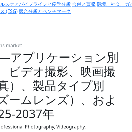
ヘルスケアパイプラインと疫学分析
合併と買収
環境、社会、ガ
ス (ESG)
競合分析とベンチマーク
ens market
査―アプリケーション別
、ビデオ撮影、映画撮
真）、製品タイプ別
ズームレンズ）、およ
5-2037年
Professional Photography, Videography,