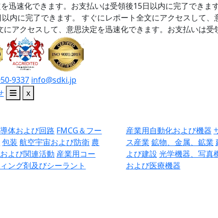
を迅速化できます。お支払いは受領後15日以内に完了できま
日以内に完了できます。
すぐにレポート全文にアクセスして、
文にアクセスして、意思決定を迅速化できます。お支払いは受領
050-9337
info@sdki.jp
せ
x
半導体および回路
FMCG＆フー
産業用自動化および機器
ド
包装
航空宇宙および防衛
農
ス産業
鉱物、金属、鉱業
業および関連活動
産業用コー
よび建設
光学機器、写真
ティング剤及びシーラント
および医療機器