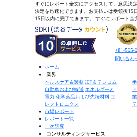
すぐにレポート全文にアクセスして、意思決定
決定を迅速化できます。お支払いは受領後15
15日以内に完了できます。
すぐにレポート全
+81-505-
問い合わ
ホーム
業界
ヘルスケア＆製薬
ICT＆テレコム
自動車および輸送
エネルギーと
電力
化学薬品および先端材料
エ
レクトロニクス
市場レポート
レポート一覧
一次研究
コンサルティングサービス