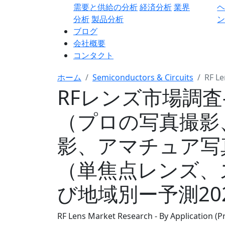
需要と供給の分析
経済分析
業界
分析
製品分析
ン
ブログ
会社概要
コンタクト
ホーム
Semiconductors & Circuits
RF L
RFレンズ市場調
（プロの写真撮影
影、アマチュア写
（単焦点レンズ、
び地域別ー予測202
RF Lens Market Research - By Application (