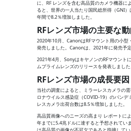
に、RF レンズを含む高品質のカメラ機器
ると、世界の一人当たり国民総所得（GNI）は20
年間で8.2％増加しました。
RFレンズ市場の主要な動
2020年10月、CanonはRFマウント用の小型・
発売しました。Canonは、2021年に発売予定のR
2021年4月、SonyはキヤノンのRFマウ
ムプライムレンズのリリースを発表しました。レンズは2
RFレンズ市場の
成長要因
当社の調査によると、ミラーレスカメラの需要
ロナウイルス感染症（COVID-19）のパン
レスカメラ出荷台数は8.5％増加しました。
高品質画像へのニーズの高まり レポートによる
年までに5.4兆ドルに達すると予想されて
は高品質の画像が不可欠であると指摘してい