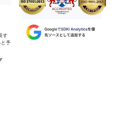
長す
ると予