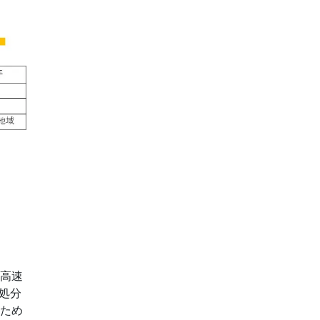
の高速
処分
るため