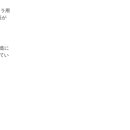
メラ用
長が
製造に
てい