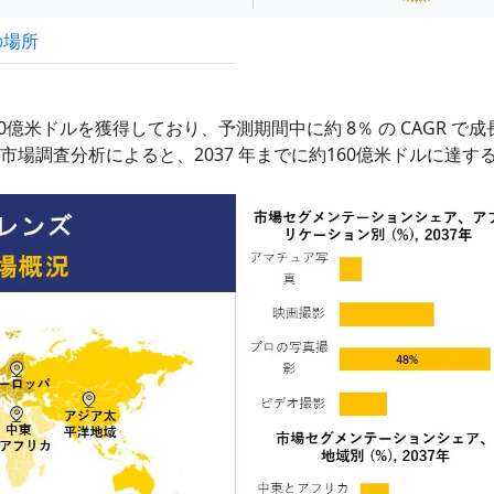
の場所
試読サンプル申込
0億米ドルを獲得しており、予測期間中に約 8％ の CAGR で成
場調査分析によると、2037 年までに約160億米ドルに達す