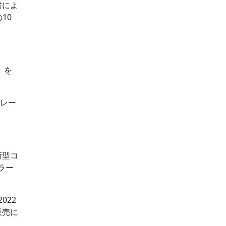
書によ
10
）を
フレー
。
新型コ
ラー
022
販売に