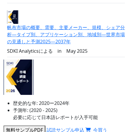
帆布市場の概要、需要、主要メーカー、規模、シェア分
析―タイプ別、アプリケーション別、地域別―世界市場
の見通しと予測2025―2037年
SDKI Analyticsによる
in
May 2025
歴史的な年:
2020ー2024年
予測年:
(2020 - 2025)
必要に応じて日本語レポートが入手可能
無料サンプルPDF
試読サンプル申込
今買う