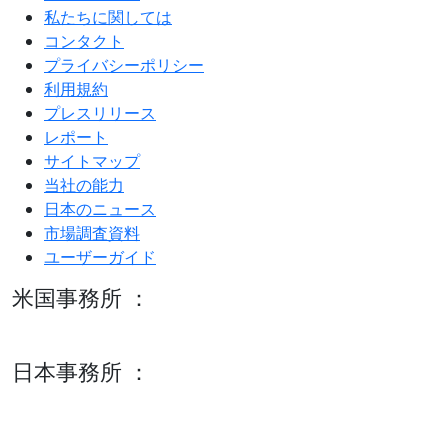
私たちに関しては
コンタクト
プライバシーポリシー
利用規約
プレスリリース
レポート
サイトマップ
当社の能力
日本のニュース
市場調査資料
ユーザーガイド
米国事務所 ：
600 S Tyler St Suite 2100 #140, Amarillo, TX 79101
日本事務所 ：
15/F セルリアンタワー, 桜丘町26-1、150-8512, 東京、渋谷
区、日本