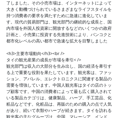
了しました。その小売市場は、インターネットによって
大きく動機づけられているさまざまなライフスタイルを
持つ消費者の要求を満たすために急速に進化していま
す。現代の貿易部門は、観光部門の継続的な成長と、国
内市場を外国人投資家に開放するなどのいくつかの政府
計画と、小売業に投資する先進技術により、バンコクと
都市化レベルの高い都市で急速な拡大を目撃しました
<h3>主要市場動向</h3><br />
タイの観光産業の成長が市場を牽引< />
観光部門は収入の大部分を生み出し、国の経済を牽引す
る上で重要な役割を果たしています。観光客は、ファッ
ション、アパレル、エレクトロニクスに関連する製品の
需要を増強しています。中国人観光客はタイの店のトッ
プ顧客です。中国の消費者によって最も広く購入されて
いる製品カテゴリは、健康製品、ハーブ、手工芸品、化
粧品などです。化粧品は、再販のための購入の点で人気
があり、続いて衣類やハーブが続きます。タイを訪れる
観光客の主なグループは、中国、マレーシア、インド、