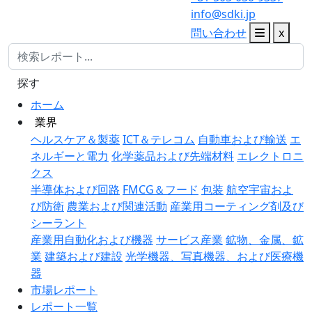
info@sdki.jp
問い合わせ
x
探す
ホーム
業界
ヘルスケア＆製薬
ICT＆テレコム
自動車および輸送
エ
ネルギーと電力
化学薬品および先端材料
エレクトロニ
クス
半導体および回路
FMCG＆フード
包装
航空宇宙およ
び防衛
農業および関連活動
産業用コーティング剤及び
シーラント
産業用自動化および機器
サービス産業
鉱物、金属、鉱
業
建築および建設
光学機器、写真機器、および医療機
器
市場レポート
レポート一覧