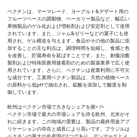
ペクチンは、マーマレード、ヨーグルト&デザート用の
フルーツベースの調製物、ベーカリー製品など、幅広い
果物製品のゲル化および増粘剤および安定剤として使用
されています。また、ジャム&ゼリーなどの菓子にも使
用され、ゲル構造を与えます。食品やその他の製品に添
加することの主な利点は、調理時間を短縮し、食感と色
を改善し、貯蔵寿命を延ばすことです。また、創傷治癒
製剤および特殊医療用接着剤のための製薬業界で広く使
用されています。さらに、ペクチンは産業利用に不可欠
な成分です。工業用ペクチン製品は、天然の植物ベース
の原料から低pHで抽出され、鉱酸を添加して酸度を制
御しています.
欧州はペクチン市場で大きなシェアを握< />
ペクチン市場で最大の市場シェアを誇る欧州、北米がそ
れに続きます。この地域の需要は、製品の最終用途アプ
リケーションの存在と成長により高いです。ブラジルは
ペクチンの最大の生産国の1つであり、デンマークとメ