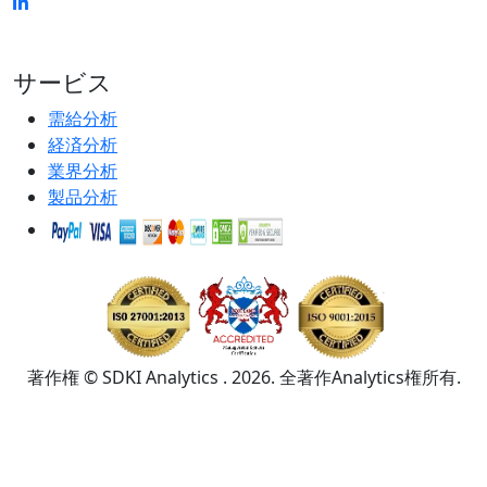
サービス
需給分析
経済分析
業界分析
製品分析
著作権 © SDKI Analytics . 2026. 全著作Analytics権所有.