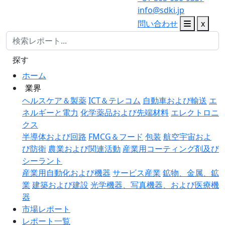
info@sdki.jp
問い合わせ
x
探す
ホーム
業界
ヘルスケア＆製薬
ICT＆テレコム
自動車および輸送
エ
ネルギーと電力
化学薬品および先端材料
エレクトロニ
クス
半導体および回路
FMCG＆フード
包装
航空宇宙およ
び防衛
農業および関連活動
産業用コーティング剤及び
シーラント
産業用自動化および機器
サービス産業
鉱物、金属、鉱
業
建築および建設
光学機器、写真機器、および医療機
器
市場レポート
レポート一覧