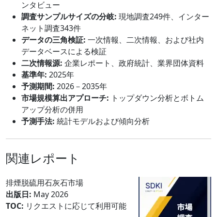
ンタビュー
調査サンプルサイズの分岐:
現地調査249件、インター
ネット調査343件
データの三角検証:
一次情報、二次情報、および社内
データベースによる検証
二次情報源:
企業レポート、政府統計、業界団体資料
基準年:
2025年
予測期間:
2026－2035年
市場規模算出アプローチ:
トップダウン分析とボトム
アップ分析の併用
予測手法:
統計モデルおよび傾向分析
関連レポート
排煙脱硫用石灰石市場
出版日:
May 2026
TOC:
リクエストに応じて利用可能