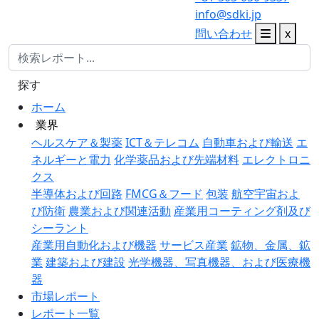
info@sdki.jp
問い合わせ
x
探す
ホーム
業界
ヘルスケア＆製薬
ICT＆テレコム
自動車および輸送
エ
ネルギーと電力
化学薬品および先端材料
エレクトロニ
クス
半導体および回路
FMCG＆フード
包装
航空宇宙およ
び防衛
農業および関連活動
産業用コーティング剤及び
シーラント
産業用自動化および機器
サービス産業
鉱物、金属、鉱
業
建築および建設
光学機器、写真機器、および医療機
器
市場レポート
レポート一覧