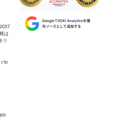
037
規模は
モリ