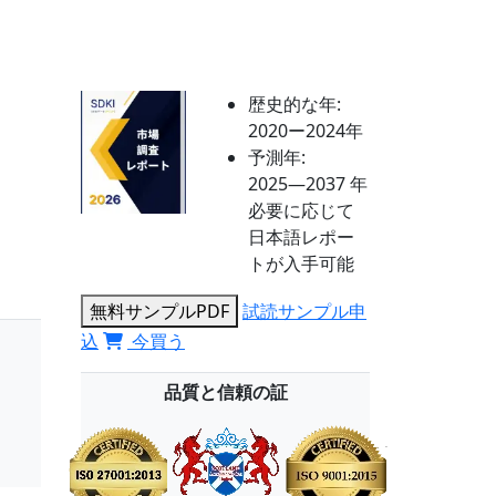
歴史的な年:
2020ー2024年
予測年:
2025―2037 年
必要に応じて
日本語レポー
トが入手可能
無料サンプルPDF
試読サンプル申
込
今買う
品質と信頼の証