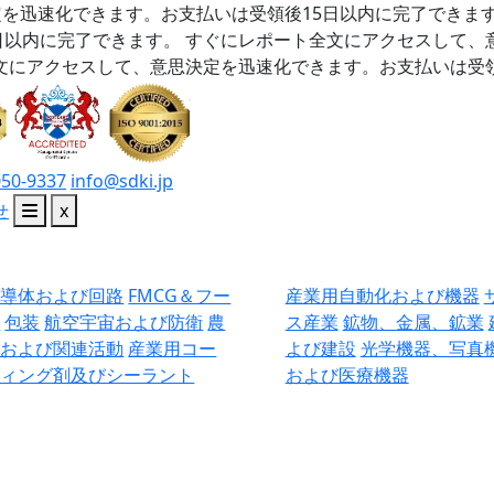
を迅速化できます。お支払いは受領後15日以内に完了できま
日以内に完了できます。
すぐにレポート全文にアクセスして、
文にアクセスして、意思決定を迅速化できます。お支払いは受領
050-9337
info@sdki.jp
せ
x
半導体および回路
FMCG＆フー
産業用自動化および機器
ド
包装
航空宇宙および防衛
農
ス産業
鉱物、金属、鉱業
業および関連活動
産業用コー
よび建設
光学機器、写真
ティング剤及びシーラント
および医療機器