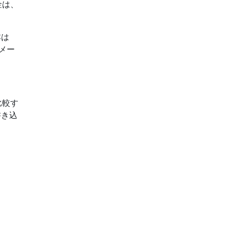
金は、
本は
メー
比較す
書き込