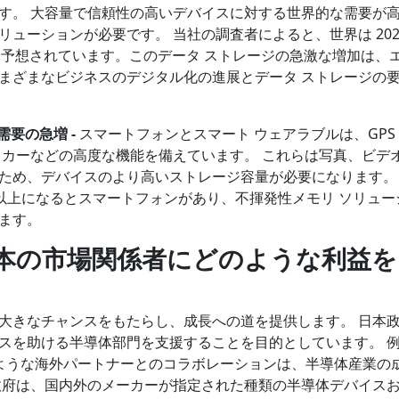
す。 大容量で信頼性の高いデバイスに対する世界的な需要が
ューションが必要です。 当社の調査者によると、世界は 202
ると予想されています。このデータ ストレージの急激な増加は、
まざまなビジネスのデジタル化の進展とデータ ストレージの
の需要の急増
-
スマートフォンとスマート ウェアラブルは、GPS
ッカーなどの高度な機能を備えています。 これらは写真、ビデ
ため、デバイスのより高いストレージ容量が必要になります。
台以上になるとスマートフォンがあり、不揮発性メモリ ソリュー
ます。
本の市場関係者にどのような利益を
大きなチャンスをもたらし、成長への道を提供します。 日本
スを助ける半導体部門を支援することを目的としています。 
のような海外パートナーとのコラボレーションは、半導体産業の
政府は、国内外のメーカーが指定された種類の半導体デバイス