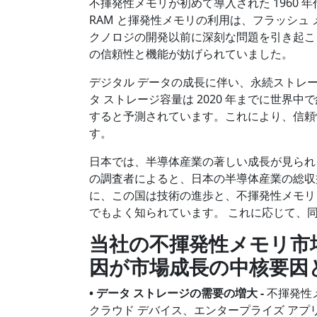
不揮発性メモリが初めて導入された 1960
RAM と揮発性メモリの利用は、フラッシュ メ
クノロジの開発以前に深刻な問題を引き起こ
の信頼性と機能が妨げられていました。
デジタル データの成長に伴い、永続ストレー
タ ストレージ容量は 2020 年までに世界中で
すると予測されています。これにより、信頼
す。
日本では、半導体産業の著しい成長が見られ
の調査者によると、日本の半導体産業の総収益は
に、この国は技術の進歩と、不揮発性メモリ
でもよく知られています。 これに応じて、
当社の不揮発性メモリ市
因が市場成長の中核要因
• データ ストレージの需要の増大
-
不揮発性メ
クラウド デバイス、エンタープライズ ア