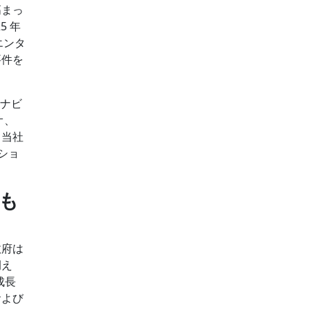
高まっ
5 年
エンタ
要件を
 ナビ
オ、
 当社
ショ
も
政府は
例え
成長
および