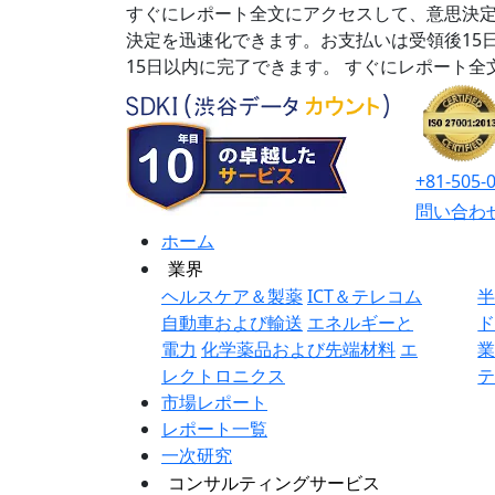
すぐにレポート全文にアクセスして、意思決定
決定を迅速化できます。お支払いは受領後15
15日以内に完了できます。
すぐにレポート全
+81-505-
問い合わ
ホーム
業界
ヘルスケア＆製薬
ICT＆テレコム
自動車および輸送
エネルギーと
電力
化学薬品および先端材料
エ
レクトロニクス
市場レポート
レポート一覧
一次研究
コンサルティングサービス