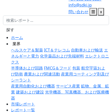
info@sdki.jp
問い合わせ
x
探す
ホーム
業界
ヘルスケア＆製薬
ICT＆テレコム
自動車および輸送
エ
ネルギーと電力
化学薬品および先端材料
エレクトロニ
クス
半導体および回路
FMCG＆フード
包装
航空宇宙およ
び防衛
農業および関連活動
産業用コーティング剤及び
シーラント
産業用自動化および機器
サービス産業
鉱物、金属、鉱
業
建築および建設
光学機器、写真機器、および医療機
器
市場レポート
レポート一覧