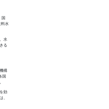
。国
飲料水
、水
きる
機構
各国
。
を効
は、