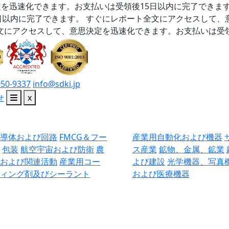
を迅速化できます。お支払いは受領後15日以内に完了できま
日以内に完了できます。
すぐにレポート全文にアクセスして、
文にアクセスして、意思決定を迅速化できます。お支払いは受領
050-9337
info@sdki.jp
せ
x
半導体および回路
FMCG＆フー
産業用自動化および機器
ド
包装
航空宇宙および防衛
農
ス産業
鉱物、金属、鉱業
業および関連活動
産業用コー
よび建設
光学機器、写真
ティング剤及びシーラント
および医療機器