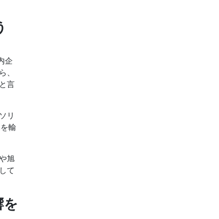
う
国内企
ら、
と言
ソリ
水を輸
や旭
して
影響を