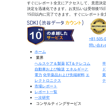
すぐにレポート全文にアクセスして、意思決定
決定を迅速化できます。お支払いは受領後15
15日以内に完了できます。
すぐにレポート全
+81-505-
問い合わ
ホーム
業界
ヘルスケア＆製薬
ICT＆テレコム
自動車および輸送
エネルギーと
電力
化学薬品および先端材料
エ
レクトロニクス
市場レポート
レポート一覧
一次研究
コンサルティングサービス