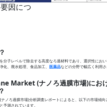
長要因につ
？
を分子レベルで除去する高度なろ過材料であり、選択性におい
浄化、廃水処理、食品加工、
医薬品
などの分野で幅広く利用さ
mbrane Market (ナノろ過膜市場)にお
？
e Market (ナノろ過膜市場)分析調査レポートによると、以下の市場傾
と予測されています。