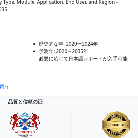
y Type, Module, Application, End User, and Region –
035
歴史的な年:
2020ー2024年
予測年:
2026－2035年
必要に応じて日本語レポートが入手可能
買う
品質と信頼の証