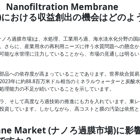
filtration Membrane
市場)における収益創出の機会はどのよ
 Market (ナノろ過膜市場)は、水処理、工業用ろ過、海水淡水化分野の
。さらに、産業用水の再利用ニーズに伴う水質問題への懸念か
可能な水管理に注力していることから、市場の見通しは明るい
部品への依存度が高まっていることであります。世界統合貿易
023年に約88.8百万米ドル相当のミネラルウォーターと炭酸
処理能力の不足が続いていることを示しています。
ラ、そして高度なろ過技術の推進にも力を入れています。東レ
投資しています。しかしながら、高コストと膜の汚染は依然と
mbrane Market (ナノろ過膜市場)に