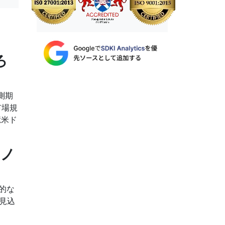
ろ
予測期
市場規
億米ド
ナノ
的な
見込