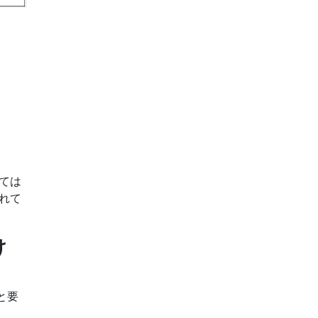
ては
れて
け
向と要