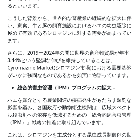
るといいます。
こうした背景から、世界的な畜産業の継続的な拡大に伴
い、家禽、牛と豚の飼育施設におけるハエの幼虫駆除に
極めて有効であるシロマジンに対する需要が高まってい
ます。
さらに、2019ー2024年の間に世界の畜産物貿易が年率
3.44%という堅調な伸びを維持していることは、
Cyromazine Market(シロマジン市場)における需要基盤
がいかに強固なものであるかを如実に物語っています。
総合的害虫管理（IPM）プログラムの拡大 –
ハエを媒介とする農業関連の疾病発生がもたらす深刻な
影響を鑑み、各国政府や動物衛生機関は、広域スペクト
ル殺虫剤への依存を低減するための「総合的病害虫管理
（IPM）」戦略の推進に取り組んでいます。
これは、シロマジンを主成分とする昆虫成長制御剤の世