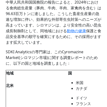
中華人民共和国国務院の報告によると、2024年におけ
る食肉総生産量（豚肉、牛肉、羊肉、家禽肉を含む）は
96.63百万トンに達しました。こうした畜産生産量の急
速な増加に伴い、効果的な外部寄生虫対策へのニーズが
高まっています。シロマジンは、より安全性の高い昆虫
成長制御剤として、同地域における
動物の健康
保護と食
品安全基準の順守を確実にするために、その採用がます
ます拡大しています。
SDKI Analyticsの専門家は、このCyromazine
Market(シロマジン市場)に関する調査レポートのため
に、以下の国と地域を調査しました：
地域
国
米国
北米
カナダ
ドイツ
フランス