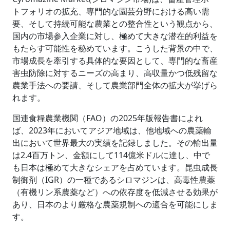
トフォリオの拡充、専門的な園芸分野における高い需
要、そして持続可能な農業との整合性という観点から、
国内の市場参入企業に対し、極めて大きな潜在的利益を
もたらす可能性を秘めています。こうした背景の中で、
市場成長を牽引する具体的な要因として、専門的な畜産
害虫防除に対するニーズの高まり、高収量かつ低残留な
農業手法への要請、そして農業部門全体の拡大が挙げら
れます。
国連食糧農業機関（FAO）の2025年版報告書によれ
ば、2023年においてアジア地域は、他地域への農薬輸
出において世界最大の実績を記録しました。その輸出量
は2.4百万トン、金額にして114億米ドルに達し、中で
も日本は極めて大きなシェアを占めています。昆虫成長
制御剤（IGR）の一種であるシロマジンは、高毒性農薬
（有機リン系農薬など）への依存度を低減させる効果が
あり、日本のより厳格な農薬規制への適合を可能にしま
す。