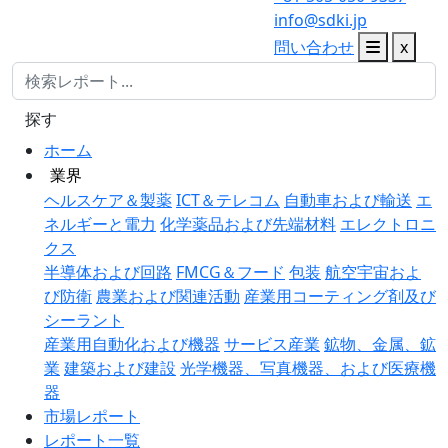
info@sdki.jp
問い合わせ
x
探す
ホーム
業界
ヘルスケア＆製薬
ICT＆テレコム
自動車および輸送
エ
ネルギーと電力
化学薬品および先端材料
エレクトロニ
クス
半導体および回路
FMCG＆フード
包装
航空宇宙およ
び防衛
農業および関連活動
産業用コーティング剤及び
シーラント
産業用自動化および機器
サービス産業
鉱物、金属、鉱
業
建築および建設
光学機器、写真機器、および医療機
器
市場レポート
レポート一覧