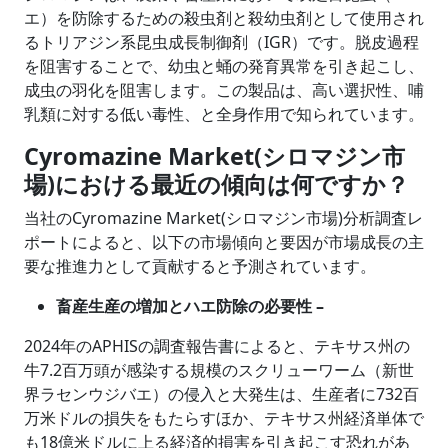
エ）を防除するための殺虫剤と殺幼虫剤として使用され
るトリアジン系昆虫成長制御剤（IGR）です。脱皮過程
を阻害することで、幼虫と蛹の発育異常を引き起こし、
成虫の羽化を阻害します。この製品は、高い選択性、哺
乳類に対する低い毒性、と全身作用で知られています。
Cyromazine Market(シロマジン市
場)における最近の傾向は何ですか？
当社のCyromazine Market(シロマジン市場)分析調査レ
ポートによると、以下の市場傾向と要因が市場成長の主
要な推進力として貢献すると予測されています。
畜産生産の増加とハエ防除の必要性 –
2024年のAPHISの調査報告書によると、テキサス州の
牛7.2百万頭が感染する規模のスクリューワーム（新世
界ラセンウジバエ）の侵入と大発生は、生産者に732百
万米ドルの損失をもたらすほか、テキサス州経済単体で
も18億米ドルに上る経済的損害を引き起こす恐れがあ