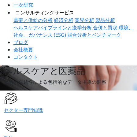
一次研究
コンサルティングサービス
需要と供給の分析
経済分析
業界分析
製品分析
ヘルスケアパイプラインと疫学分析
合併と買収
環境、
社会、ガバナンス (ESG)
競合分析とベンチマーク
ブログ
会社概要
コンタクト
ヘルスケアと医薬品
分析の卓越性による包括的なデータ主導の洞察
セクター専門知識