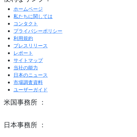
ホームページ
私たちに関しては
コンタクト
プライバシーポリシー
利用規約
プレスリリース
レポート
サイトマップ
当社の能力
日本のニュース
市場調査資料
ユーザーガイド
米国事務所 ：
600 S Tyler St Suite 2100 #140, Amarillo, TX 79101
日本事務所 ：
15/F セルリアンタワー, 桜丘町26-1、150-8512, 東京、渋谷