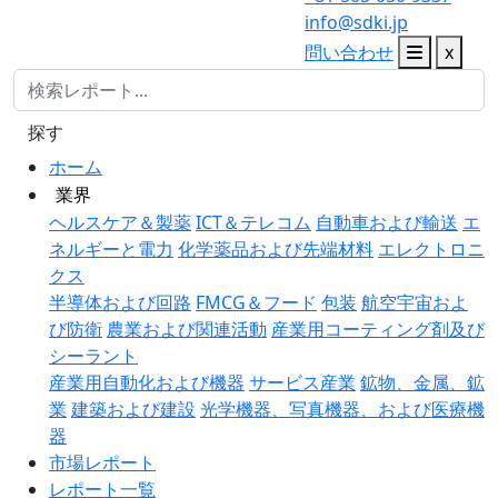
info@sdki.jp
問い合わせ
x
探す
ホーム
業界
ヘルスケア＆製薬
ICT＆テレコム
自動車および輸送
エ
ネルギーと電力
化学薬品および先端材料
エレクトロニ
クス
半導体および回路
FMCG＆フード
包装
航空宇宙およ
び防衛
農業および関連活動
産業用コーティング剤及び
シーラント
産業用自動化および機器
サービス産業
鉱物、金属、鉱
業
建築および建設
光学機器、写真機器、および医療機
器
市場レポート
レポート一覧