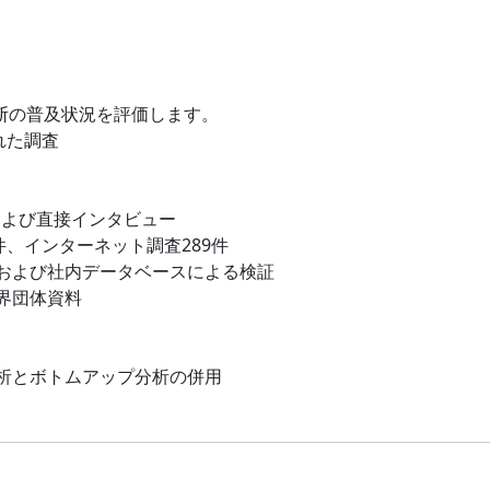
断の普及状況を評価します。
れた調査
および直接インタビュー
件、インターネット調査289件
および社内データベースによる検証
界団体資料
析とボトムアップ分析の併用