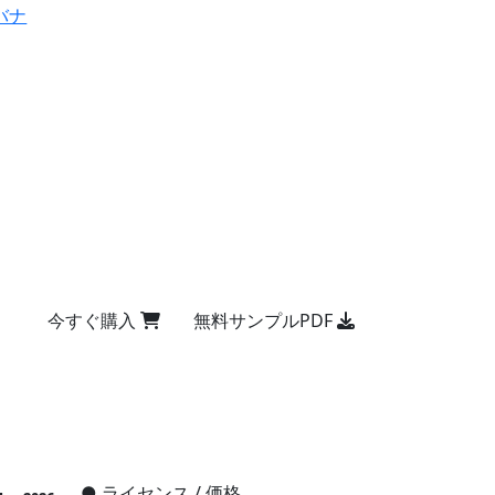
バナ
今すぐ購入
無料サンプルPDF
●
ライセンス / 価格