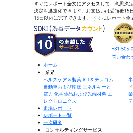
すぐにレポート全文にアクセスして、意思決定
決定を迅速化できます。お支払いは受領後15
15日以内に完了できます。
すぐにレポート全
+81-505-
問い合わ
ホーム
業界
ヘルスケア＆製薬
ICT＆テレコム
自動車および輸送
エネルギーと
電力
化学薬品および先端材料
エ
レクトロニクス
市場レポート
レポート一覧
一次研究
コンサルティングサービス