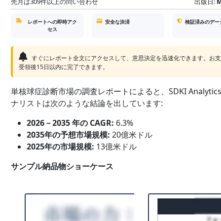
先月は309件以上の問い合わせ
出版日:
M
レポートへの即時アク
安全な決済
検証済みのデー
セス
すぐにレポート全文にアクセスして、意思決定を迅速化できます。お
受領後15日以内に完了できます。
単核球症診断市場の調査レポートによると、SDKI Analytic
ナリストは次のような結論を出しています:
2026－2035 年の CAGR:
6.3%
2035年の予想市場規模:
20億米ドル
2025年の市場規模:
13億米ドル
サンプル納品物ショーケース