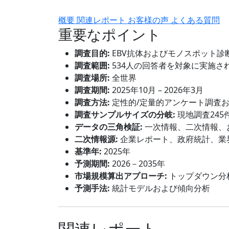
概要
関連レポート
お客様の声
よくある質問
重要なポイント
調査目的:
EBV抗体およびモノスポット診
調査範囲:
534人の回答者を対象に実施さ
調査場所:
全世界
調査期間:
2025年10月 – 2026年3月
調査方法:
定性的/定量的アンケート調査
調査サンプルサイズの分岐:
現地調査245
データの三角検証:
一次情報、二次情報、
二次情報源:
企業レポート、政府統計、業
基準年:
2025年
予測期間:
2026－2035年
市場規模算出アプローチ:
トップダウン分
予測手法:
統計モデルおよび傾向分析
関連レポート