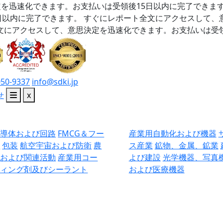
を迅速化できます。お支払いは受領後15日以内に完了できま
日以内に完了できます。
すぐにレポート全文にアクセスして、
文にアクセスして、意思決定を迅速化できます。お支払いは受領
050-9337
info@sdki.jp
せ
x
半導体および回路
FMCG＆フー
産業用自動化および機器
ド
包装
航空宇宙および防衛
農
ス産業
鉱物、金属、鉱業
業および関連活動
産業用コー
よび建設
光学機器、写真
ティング剤及びシーラント
および医療機器